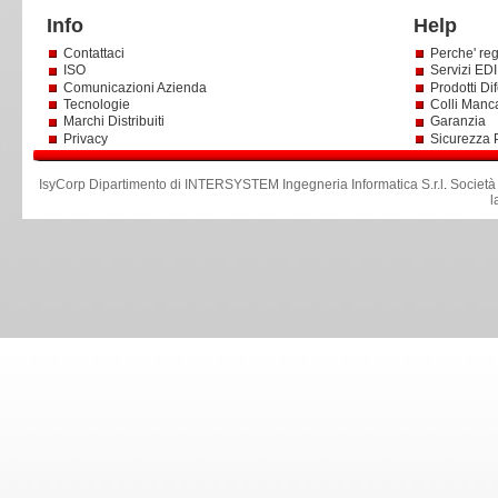
Info
Help
Contattaci
Perche' reg
ISO
Servizi EDI 
Comunicazioni Azienda
Prodotti Dif
Tecnologie
Colli Manc
Marchi Distribuiti
Garanzia
Privacy
Sicurezza 
IsyCorp Dipartimento di INTERSYSTEM Ingegneria Informatica S.r.l
.
Società
l