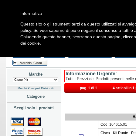
Informativa
Questo sito o gli strumenti terzi da questo utilizzati si avvalg
Home
Listino
Marchi
Dati Cliente
Servizi
Company
policy. Se vuoi saperne di più o negare il consenso a tutti o 
Chiudendo questo banner, scorrendo questa pagina, cliccando
Hardware
Software
Fotografia
Telefonia
Audio Video
Ene
dei cookie.
Home
/
Listino
/
Hardware
/
Monitor
/
Accessori
Last Week
Novità
Consegna Immediata
a Magazz
Marchio: Cisco
Informazione Urgente:
Marche
Tutti i Prezzi dei Prodotti presenti nelle
pag. 1 di 1
4 articoli in 
Marchi Principali Distribuiti
Categorie
Scegli solo i prodotti...
H
Cod:
104615.01
Cisco - Kit Ruote - P