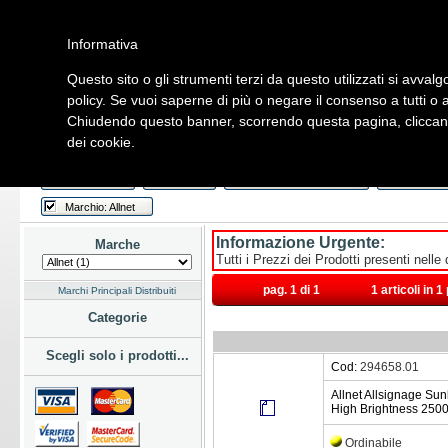
Informativa
Questo sito o gli strumenti terzi da questo utilizzati si avvalg
Home
Listino
Marchi
Dati Cliente
Servizi
Company
policy. Se vuoi saperne di più o negare il consenso a tutti o 
Chiudendo questo banner, scorrendo questa pagina, cliccando
Hardware
Software
Fotografia
Telefonia
Audio Video
Ene
dei cookie.
Home
/
Listino
/
Hardware
/
Monitor
/
LED
Last Week
Novità
Consegna Immediata
a Magazz
Marchio: Allnet
Informazione Urgente:
Marche
Tutti i Prezzi dei Prodotti presenti nelle
pag. 1 di 1
1 articoli in 
Marchi Principali Distribuiti
Categorie
Scegli solo i prodotti...
Cod:
294658.01
Allnet Allsignage Sun
High Brightness 2500
Ordinabile