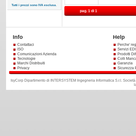
Tutti i prezzi sono IVA esclusa.
pag. 1 di 1
Info
Help
Contattaci
Perche' reg
ISO
Servizi EDI 
Comunicazioni Azienda
Prodotti Dif
Tecnologie
Colli Manc
Marchi Distribuiti
Garanzia
Privacy
Sicurezza 
IsyCorp Dipartimento di INTERSYSTEM Ingegneria Informatica S.r.l
.
Società
l