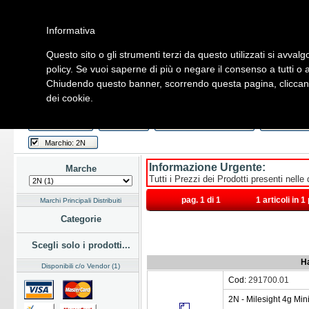
Informativa
Questo sito o gli strumenti terzi da questo utilizzati si avvalg
Home
Listino
Marchi
Dati Cliente
Servizi
Company
policy. Se vuoi saperne di più o negare il consenso a tutti o 
Chiudendo questo banner, scorrendo questa pagina, cliccando
Hardware
Software
Fotografia
Telefonia
Audio Video
Ene
dei cookie.
Home
/
Listino
/
Hardware
/
Networking
/
Router
Last Week
Novità
Consegna Immediata
a Magazz
Marchio: 2N
Informazione Urgente:
Marche
Tutti i Prezzi dei Prodotti presenti nelle
pag. 1 di 1
1 articoli in 
Marchi Principali Distribuiti
Categorie
Scegli solo i prodotti...
Ha
Disponibili c/o Vendor (1)
Cod:
291700.01
2N - Milesight 4g Mini