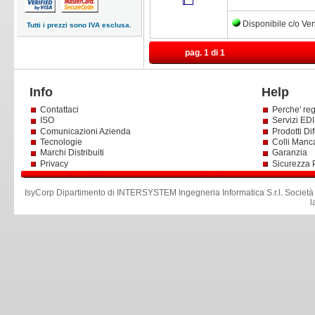
Disponibile c/o Ve
Tutti i prezzi sono IVA esclusa.
pag. 1 di 1
Info
Help
Contattaci
Perche' reg
ISO
Servizi EDI 
Comunicazioni Azienda
Prodotti Dif
Tecnologie
Colli Manc
Marchi Distribuiti
Garanzia
Privacy
Sicurezza 
IsyCorp Dipartimento di INTERSYSTEM Ingegneria Informatica S.r.l
.
Società
l