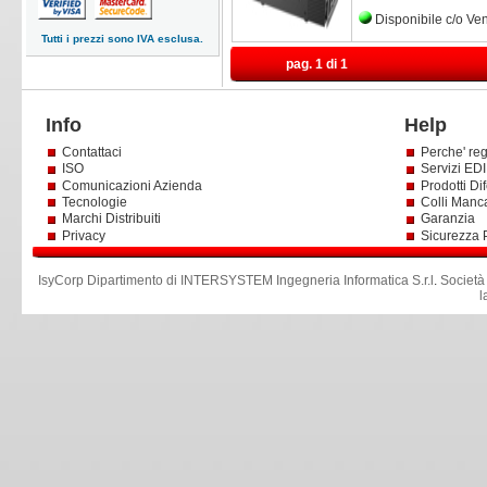
Disponibile c/o Ve
Tutti i prezzi sono IVA esclusa.
pag. 1 di 1
Info
Help
Contattaci
Perche' reg
ISO
Servizi EDI 
Comunicazioni Azienda
Prodotti Dif
Tecnologie
Colli Manc
Marchi Distribuiti
Garanzia
Privacy
Sicurezza 
IsyCorp Dipartimento di INTERSYSTEM Ingegneria Informatica S.r.l
.
Società
l