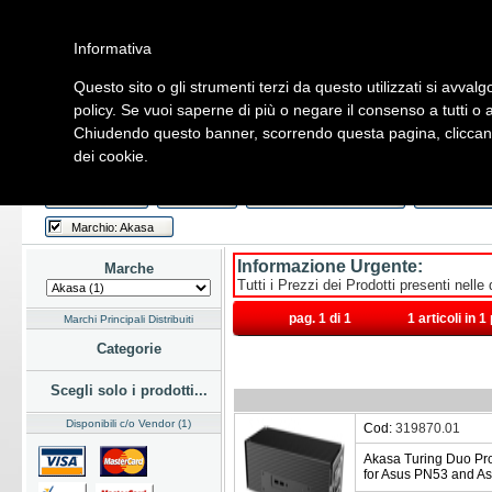
Informativa
Questo sito o gli strumenti terzi da questo utilizzati si avvalg
Home
Listino
Marchi
Dati Cliente
Servizi
Company
policy. Se vuoi saperne di più o negare il consenso a tutti o 
Chiudendo questo banner, scorrendo questa pagina, cliccando
Hardware
Software
Fotografia
Telefonia
Audio Video
Ene
dei cookie.
Home
/
Listino
/
Hardware
/
Case
/
Cube
Last Week
Novità
Consegna Immediata
a Magazz
Marchio: Akasa
Informazione Urgente:
Marche
Tutti i Prezzi dei Prodotti presenti nelle
pag. 1 di 1
1 articoli in 
Marchi Principali Distribuiti
Categorie
Scegli solo i prodotti...
Disponibili c/o Vendor (1)
Cod:
319870.01
Akasa Turing Duo Pro
for Asus PN53 and 