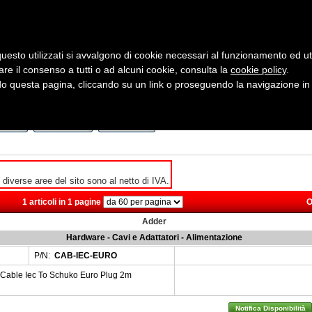
uesto utilizzati si avvalgono di cookie necessari al funzionamento ed utili 
are il consenso a tutti o ad alcuni cookie, consulta la
cookie policy
Cerca:
.
 questa pagina, cliccando su un link o proseguendo la navigazione in a
ergia
Sicurezza e Automazione
Servizi
Robotica
zino
in Promo
al Costo
e diverse aree del sito sono al netto di IVA.
1 articoli in 1 pagine
O
Adder
Hardware - Cavi e Adattatori - Alimentazione
P/N:
CAB-IEC-EURO
Cable Iec To Schuko Euro Plug 2m
Notifica Disponibilità