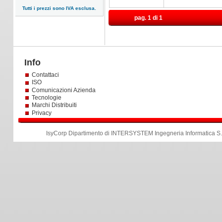
Tutti i prezzi sono IVA esclusa.
pag. 1 di 1
Info
Contattaci
ISO
Comunicazioni Azienda
Tecnologie
Marchi Distribuiti
Privacy
IsyCorp Dipartimento di INTERSYSTEM Ingegneria Informatica S.r