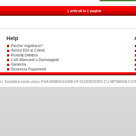
1 articoli in 1 pagine
Help
Perche' registrarsi?
Servizi EDI ai Clienti
Prodotti Difettosi
Colli Mancanti o Danneggiati
Garanzia
Sicurezza Pagamenti
.l
.
Società a socio unico P.IVA 00865531008 CF 01203550353 CU MITWDG8 CCIA: 6