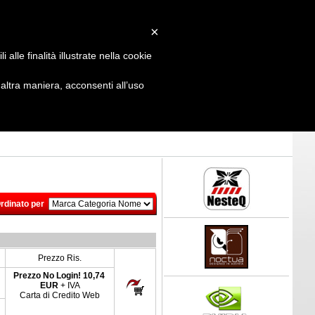
Login
/
Registrati
×
alle finalità illustrate nella cookie
ltra maniera, acconsenti all’uso
rdinato per
Prezzo Ris.
Prezzo No Login!
10,74
EUR
+ IVA
Carta di Credito Web