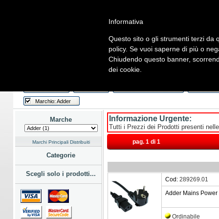
Informativa
Questo sito o gli strumenti terzi da q
Home
Listino
Marchi
Dati Cliente
Servizi
Company
policy. Se vuoi saperne di più o neg
Chiudendo questo banner, scorrendo
Hardware
Software
Fotografia
Telefonia
Audio Video
En
dei cookie.
Home
/
Listino
/
Hardware
/
Cavi e Adattatori
/
Alimentazione
Last Week
Novità
Consegna Immediata
a Magaz
Marchio: Adder
Informazione Urgente:
Marche
Tutti i Prezzi dei Prodotti presenti nell
pag. 1 di 1
Marchi Principali Distribuiti
Categorie
Scegli solo i prodotti...
Cod:
289269.01
Adder Mains Power 
Ordinabile