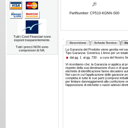
PartNumber: CP510-KGNN-S00
Tutti i Costi Finanziari sono
.
esposti trasparentemente.
Descrizione
Scheda Tecnica
Ga
Tutti i prezzi NON sono
La Garanzia del Prodotto viene gestita nel s
comprensivi di IVA.
Tipo Garanzia: Generica 1 Anno per un totale 
dal gg. 1 al gg. 730 a cura del Nostro 
Vi ricordiamo che: la Garanzia si applica al pr
rispetto della sua destinazione d'uso e di quan
etichette di identificazione fanno decadere a
Nei casi in cui l'applicazione delle garanzie pr
completa in tutte le sue parti (compresi imba
per limitare danneggiamenti alla confezione ori
l'apposizione di etichette o nastri adesivi dir