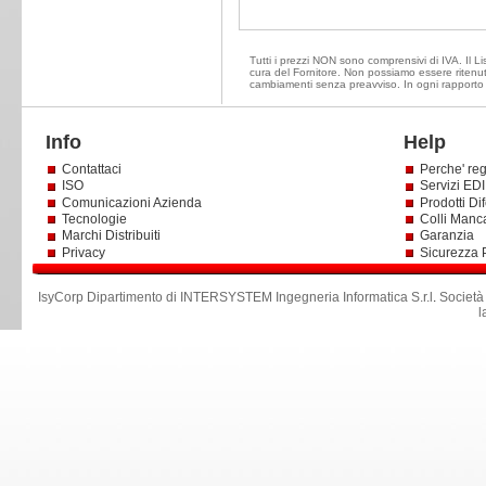
Tutti i prezzi NON sono comprensivi di IVA. Il Lis
cura del Fornitore. Non possiamo essere ritenuti 
cambiamenti senza preavviso. In ogni rapporto d
Info
Help
Contattaci
Perche' reg
ISO
Servizi EDI 
Comunicazioni Azienda
Prodotti Dif
Tecnologie
Colli Manc
Marchi Distribuiti
Garanzia
Privacy
Sicurezza 
IsyCorp Dipartimento di INTERSYSTEM Ingegneria Informatica S.r.l
.
Società
l