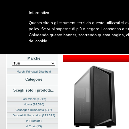
Informativa
Questo sito o gli strumenti terzi da questo utilizzati si 
Home
Listino
Marchi
Dati Cliente
Servizi
Company
policy. Se vuoi saperne di più o negare il consenso a tu
Chiudendo questo banner, scorrendo questa pagina, cli
Hardware
Software
Fotografia
Telefonia
Audio Video
Ene
dei cookie.
Home
/
Listino
/
Hardware
/
Case
Marche
Marchi Principali Distribuiti
Categorie
Scegli solo i prodotti...
Last Week (5.716)
Novità (14.586)
Consegna Immediata (217)
Disponibili Magazzino (123.372)
in Promo(5)
al Costo(13)