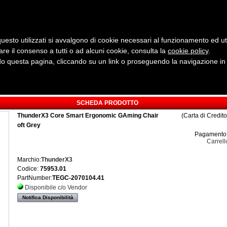
uesto utilizzati si avvalgono di cookie necessari al funzionamento ed utili 
are il consenso a tutti o ad alcuni cookie, consulta la
cookie policy
Cerca:
.
 questa pagina, cliccando su un link o proseguendo la navigazione in a
ergia
Sicurezza e Automazione
Servizi
Robotica
SCHEDA PRODOTTO
ThunderX3 Core Smart Ergonomic GAming Chair
(Carta di Credit
oft Grey
Pagamento 
Carrell
Marchio:
ThunderX3
Codice:
75953.01
PartNumber:
TEGC-2070104.41
Disponibile c/o Vendor
Notifica Disponibilità