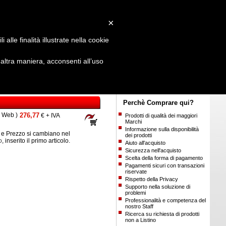
Login
/
Registrati
×
alle finalità illustrate nella cookie
ltra maniera, acconsenti all’uso
Perchè Comprare qui?
o Web )
276,77
€ + IVA
Prodotti di qualità dei maggiori
Marchi
Informazione sulla disponibilità
e Prezzo si cambiano nel
dei prodotti
o
, inserito il primo articolo.
Aiuto all'acquisto
Sicurezza nell'acquisto
Scelta della forma di pagamento
Pagamenti sicuri con transazioni
riservate
Rispetto della Privacy
Supporto nella soluzione di
problemi
Professionalità e competenza del
nostro Staff
Ricerca su richiesta di prodotti
non a Listino