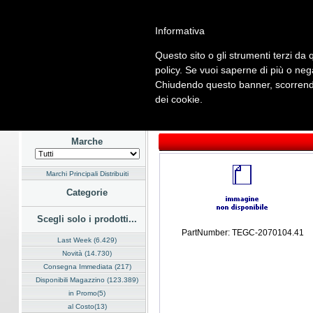
Informativa
Questo sito o gli strumenti terzi da q
Home
Listino
Marchi
Dati Cliente
Servizi
Company
policy. Se vuoi saperne di più o neg
Chiudendo questo banner, scorrendo
Hardware
Software
Fotografia
Telefonia
Audio Video
En
dei cookie.
Home
/
Listino
/
Hardware
/
Accessori
Marche
Marchi Principali Distribuiti
Categorie
Scegli solo i prodotti...
PartNumber: TEGC-2070104.41
Last Week (6.429)
Novità (14.730)
Consegna Immediata (217)
Disponibili Magazzino (123.389)
in Promo(5)
al Costo(13)