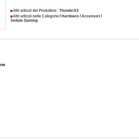
Altri articoli del Produttore:
ThunderX3
Altri articoli nelle Categorie:
/
Hardware
/
Accessori
/
Sedute Gaming
 mm