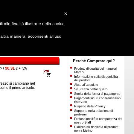
Login
/
Registrati
×
alle finalità illustrate nella cookie
ltra maniera, acconsenti all’uso
Perchè Comprare qui?
b )
90,91
€ + IVA
Prodotti di qualità dei maggiori
Marchi
Informazione sulla disponibilità
dei prodotti
ezzo si cambiano nel
Aiuto all'acquisto
nserito il primo articolo.
Sicurezza nell'acquisto
Scelta della forma di pagamento
Pagamenti sicuri con transazioni
riservate
Rispetto della Privacy
Supporto nella soluzione di
problemi
Professionalità e competenza del
nostro Staff
Ricerca su richiesta di prodotti
non a Listino