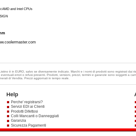
test AMD and Intel CPUs
ESIGN
 mm
www.coolermaster.com
istino è in EURO, salvo se diversamente indicato. Marchi e i nomi di prodotti sono registrati dai rispe
eventuali errori o refusi presenti. Prodotti, versioni, prezzi, termini e garanzie sono soggetti a c
nerali di Vendita. Prezzi aggiornati in tempo reale.
Help
Perche' registrarsi?
Servizi EDI ai Clienti
Prodotti Difettosi
Colli Mancanti o Danneggiati
Garanzia
Sicurezza Pagamenti