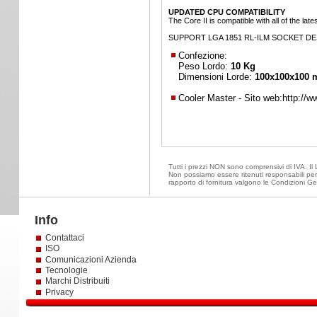
UPDATED CPU COMPATIBILITY
The Core II is compatible with all of the la
SUPPORT LGA 1851 RL-ILM SOCKET D
Confezione:
Peso Lordo:
10 Kg
Dimensioni Lorde:
100x100x100
Cooler Master - Sito web:
http://
Tutti i prezzi NON sono comprensivi di IVA. Il L
Non possiamo essere ritenuti responsabili per 
rapporto di fornitura valgono le Condizioni Ge
Info
Contattaci
ISO
Comunicazioni Azienda
Tecnologie
Marchi Distribuiti
Privacy