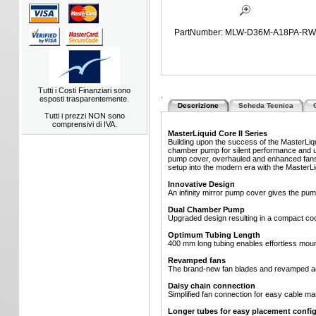
PartNumber: MLW-D36M-A18PA-RW
Tutti i Costi Finanziari sono
.
esposti trasparentemente.
Descrizione
Scheda Tecnica
Tutti i prezzi NON sono
comprensivi di IVA.
MasterLiquid Core II Series
Building upon the success of the MasterLiq
chamber pump for silent performance and updat
pump cover, overhauled and enhanced fans, a
setup into the modern era with the MasterLi
Innovative Design
An infinity mirror pump cover gives the pump
Dual Chamber Pump
Upgraded design resulting in a compact coo
Optimum Tubing Length
400 mm long tubing enables effortless mount
Revamped fans
The brand-new fan blades and revamped aes
Daisy chain connection
Simplified fan connection for easy cable 
Longer tubes for easy placement config