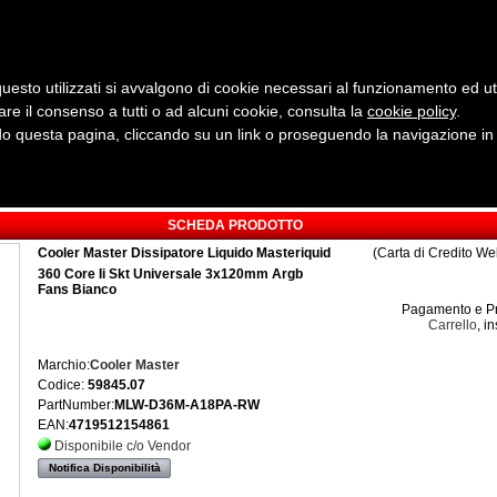
uesto utilizzati si avvalgono di cookie necessari al funzionamento ed utili 
are il consenso a tutti o ad alcuni cookie, consulta la
cookie policy
Cerca:
.
 questa pagina, cliccando su un link o proseguendo la navigazione in a
ergia
Sicurezza e Automazione
Servizi
Robotica
SCHEDA PRODOTTO
Cooler Master Dissipatore Liquido Masteriquid
(Carta di Credito We
360 Core Ii Skt Universale 3x120mm Argb
Fans Bianco
Pagamento e Pr
Carrello
, i
Marchio:
Cooler Master
Codice:
59845.07
PartNumber:
MLW-D36M-A18PA-RW
EAN:
4719512154861
Disponibile c/o Vendor
Notifica Disponibilità