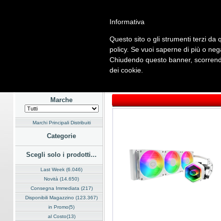
Informativa
Questo sito o gli strumenti terzi da q
Home
Listino
Marchi
Dati Cliente
Servizi
Company
policy. Se vuoi saperne di più o neg
Chiudendo questo banner, scorrendo
Hardware
Software
Fotografia
Telefonia
Audio Video
En
dei cookie.
Home
/
Listino
/
Hardware
/
Dissipatori e Ventole
Marche
Marchi Principali Distribuiti
Categorie
Scegli solo i prodotti...
Last Week (6.046)
Novità (14.650)
Consegna Immediata (217)
Disponibili Magazzino (123.367)
in Promo(5)
al Costo(13)