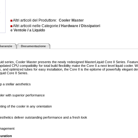
Altri articoli del Produttore:
Cooler Master
Altri articoli nelle Categorie:
/
Hardware
/
Dissipatori
e Ventole
/
a Liquido
Garanzie
Documentazione
uid series, Cooler Master presents the newly redesigned MasterLiquid Core II Series. Featu
ed CPU compatibility for total build flexibility make the Core II a next level liquid cooler. Wit
nd optimized tubes for easy installation, the Core II is the epitome of powerfully elegant de
quid Core II Series.
 a stellar aesthetics
ler with superior performance
ing of the cooler in any orientation
thetics deliver outstanding performance and a fresh look
management
uration