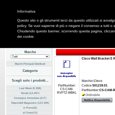
Informativa
Questo sito o gli strumenti terzi da questo utilizzati si avvalg
Home
Listino
Marchi
Dati Cliente
Servizi
Company
policy. Se vuoi saperne di più o negare il consenso a tutti o 
Chiudendo questo banner, scorrendo questa pagina, cliccando
Hardware
Software
Fotografia
Telefonia
Audio Video
Ene
dei cookie.
Home
/
Listino
/
Hardware
/
Audio Video
Marche
Cisco Wall Bracket E R
Marchi Principali Distribuiti
Categorie
Scegli solo i prodotti...
Marchio:
Cisco
Codice:
501239.01
PartNumber:
Last Week (6.388)
CS-CAM-
PartNumber:
CS-CAM-
RVPTZ-WBKL
Novità (14.487)
Ordinabile
Consegna Immediata (217)
Notifica Disponibilità
Disponibili Magazzino (123.396)
in Promo(5)
al Costo(13)