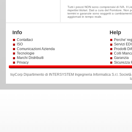
Tutti i prezzi NON sono comprensivi di IVA. Il Li
rispettivi titolari. Dati a cura del Fornitore. Non
termini e garanzie sono soggetti a cambiamenti 
aggiornati in tempo reale.
Info
Help
Contattaci
Perche' reg
ISO
Servizi EDI 
Comunicazioni Azienda
Prodotti Dif
Tecnologie
Colli Manc
Marchi Distribuiti
Garanzia
Privacy
Sicurezza 
IsyCorp Dipartimento di INTERSYSTEM Ingegneria Informatica S.r.l
.
Società
l