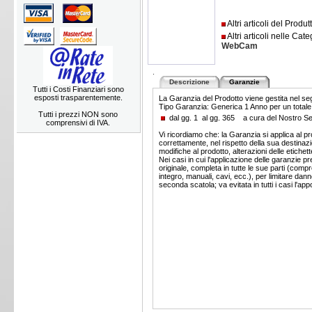
Altri articoli del Produ
Altri articoli nelle Cate
WebCam
.
Descrizione
Garanzie
Tutti i Costi Finanziari sono
esposti trasparentemente.
La Garanzia del Prodotto viene gestita nel s
Tipo Garanzia: Generica 1 Anno per un totale 
Tutti i prezzi NON sono
dal gg. 1 al gg. 365 a cura del Nostro 
comprensivi di IVA.
Vi ricordiamo che: la Garanzia si applica al pr
correttamente, nel rispetto della sua destinaz
modifiche al prodotto, alterazioni delle etich
Nei casi in cui l'applicazione delle garanzie p
originale, completa in tutte le sue parti (co
integro, manuali, cavi, ecc.), per limitare da
seconda scatola; va evitata in tutti i casi l'ap