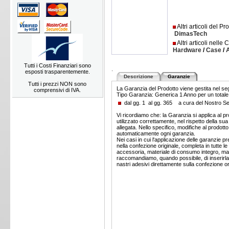
Altri articoli del Pr
DimasTech
Altri articoli nelle 
Hardware
/
Case
/
Tutti i Costi Finanziari sono
.
esposti trasparentemente.
Descrizione
Garanzie
Tutti i prezzi NON sono
La Garanzia del Prodotto viene gestita nel s
comprensivi di IVA.
Tipo Garanzia: Generica 1 Anno per un totale 
dal gg. 1 al gg. 365 a cura del Nostro 
Vi ricordiamo che: la Garanzia si applica al pr
utilizzato correttamente, nel rispetto della s
allegata. Nello specifico, modifiche al prodotto
automaticamente ogni garanzia.
Nei casi in cui l'applicazione delle garanzie pr
nella confezione originale, completa in tutte
accessoria, materiale di consumo integro, manu
raccomandiamo, quando possibile, di inserirla i
nastri adesivi direttamente sulla confezione or