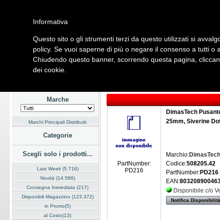
Informativa
Questo sito o gli strumenti terzi da questo utilizzati si avvalg
Home
Listino
Marchi
Dati Cliente
Servizi
Company
policy. Se vuoi saperne di più o negare il consenso a tutti o 
Chiudendo questo banner, scorrendo questa pagina, cliccando
Hardware
Software
Fotografia
Telefonia
Audio Video
Ene
dei cookie.
Home
/
Listino
/
Hardware
/
Case
Marche
DimasTech Pusant
25mm, Siverine Dot
Marchi Principali Distribuiti
Categorie
Scegli solo i prodotti...
Marchio:
DimasTec
Codice:
508205.42
PartNumber:
Last Week (5.716)
PD216
PartNumber:
PD216
Novità (14.586)
EAN:
80320890046
Consegna Immediata (217)
Disponibile c/o 
Disponibili Magazzino (123.372)
Notifica Disponibilit
in Promo(5)
al Costo(13)