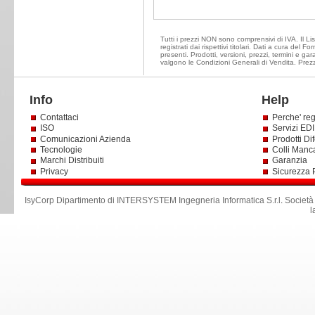
Tutti i prezzi NON sono comprensivi di IVA. Il L
registrati dai rispettivi titolari. Dati a cura del
presenti. Prodotti, versioni, prezzi, termini e g
valgono le Condizioni Generali di Vendita. Prezz
Info
Help
Contattaci
Perche' reg
ISO
Servizi EDI 
Comunicazioni Azienda
Prodotti Dif
Tecnologie
Colli Manc
Marchi Distribuiti
Garanzia
Privacy
Sicurezza 
IsyCorp Dipartimento di INTERSYSTEM Ingegneria Informatica S.r.l
.
Società
l