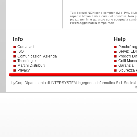
Tutti i prezzi NON sono comprensivi di IVA. Il Li
rispettivi titolari. Dati a cura del Fornitore. Non
prezzi, termini e garanzie sono soggetti a cambi
Prezzi aggiornati in tempo reale.
Info
Help
Contattaci
Perche' reg
ISO
Servizi EDI 
Comunicazioni Azienda
Prodotti Dif
Tecnologie
Colli Manc
Marchi Distribuiti
Garanzia
Privacy
Sicurezza 
IsyCorp Dipartimento di INTERSYSTEM Ingegneria Informatica S.r.l
.
Società
l