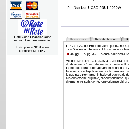
PartNumber: UCSC-PSU1-1050W=
.
Tutti i Costi Finanziari sono
Descrizione
Scheda Tecnica
Ga
esposti trasparentemente.
La Garanzia del Prodotto viene gestita nel s
Tutti i prezzi NON sono
Tipo Garanzia: Generica 1 Anno per un totale 
comprensivi di IVA.
dal gg. 1 al gg. 365 a cura del Nostro 
Vi ricordiamo che: la Garanzia si applica al pr
destinazione d'uso e di quanto previsto nella d
fanno decadere automaticamente ogni garanz
Nei casi in cui l'applicazione delle garanzie p
le sue parti (compresi imballo ed eventuale 
alla confezione originale, raccomandiamo, quand
direttamente sulla confezione originale del pr