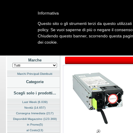
Informativa
Questo sito o gli strumenti terzi da questo utilizzati
Home
Listino
Marchi
Dati Cliente
Servizi
Company
policy. Se vuoi saperne di più o negare il consenso 
Chiudendo questo banner, scorrendo questa pagina,
Hardware
Software
Fotografia
Telefonia
Audio Video
Ene
dei cookie.
Home
/
Listino
/
Hardware
/
Sistemi Server
Marche
Marchi Principali Distribuiti
Categorie
Scegli solo i prodotti...
Last Week (6.039)
Novità (14.657)
Consegna Immediata (217)
Disponibili Magazzino (123.369)
in Promo(5)
al Costo(13)