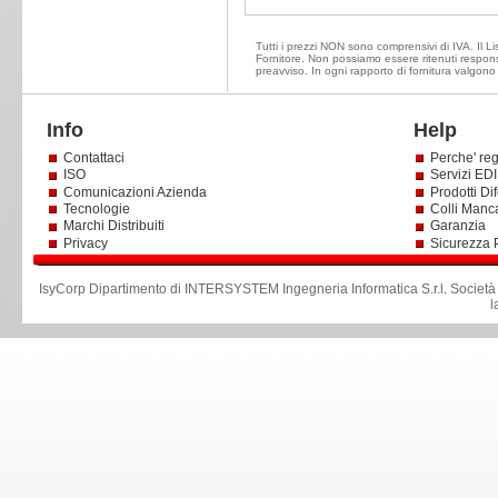
Tutti i prezzi NON sono comprensivi di IVA. Il Lis
Fornitore. Non possiamo essere ritenuti responsa
preavviso. In ogni rapporto di fornitura valgono
Info
Help
Contattaci
Perche' reg
ISO
Servizi EDI 
Comunicazioni Azienda
Prodotti Dif
Tecnologie
Colli Manc
Marchi Distribuiti
Garanzia
Privacy
Sicurezza 
IsyCorp Dipartimento di INTERSYSTEM Ingegneria Informatica S.r.l
.
Società
l