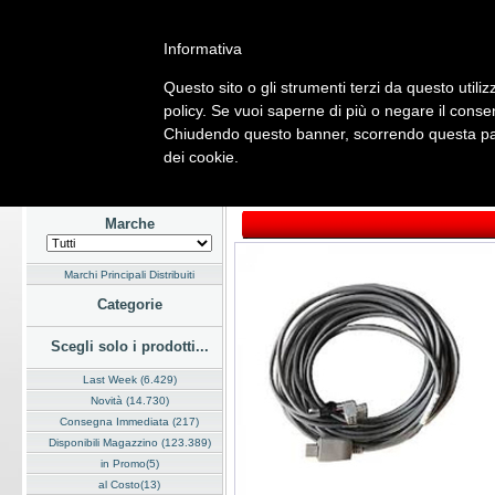
Informativa
Questo sito o gli strumenti terzi da questo utiliz
Home
Listino
Marchi
Dati Cliente
Servizi
Company
policy. Se vuoi saperne di più o negare il consen
Chiudendo questo banner, scorrendo questa pagi
Hardware
Software
Fotografia
Telefonia
Audio Video
Ene
dei cookie.
Home
/
Listino
/
Hardware
/
Cavi e Adattatori
Marche
Marchi Principali Distribuiti
Categorie
Scegli solo i prodotti...
Last Week (6.429)
Novità (14.730)
Consegna Immediata (217)
Disponibili Magazzino (123.389)
in Promo(5)
al Costo(13)