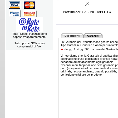
PartNumber: CAB-MIC-TABLE-E=
.
Tutti i Costi Finanziari sono
Descrizione
Garanzie
esposti trasparentemente.
La Garanzia del Prodotto viene gestita nel 
Tutti i prezzi NON sono
Tipo Garanzia: Generica 1 Anno per un totale
comprensivi di IVA.
dal gg. 1 al gg. 365 a cura del Nostro
Vi ricordiamo che: la Garanzia si applica al pr
destinazione d'uso e di quanto previsto nella d
decadere automaticamente ogni garanzia.
Nei casi in cui l'applicazione delle garanzie p
parti (compresi imballo ed eventuale documen
originale, raccomandiamo, quando possibile, di 
confezione originale del prodotto.