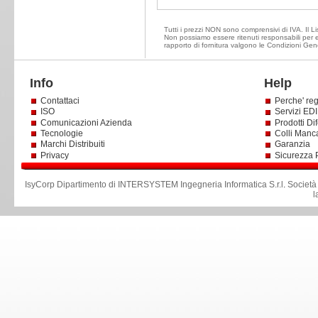
Tutti i prezzi NON sono comprensivi di IVA. Il Lis
Non possiamo essere ritenuti responsabili per ev
rapporto di fornitura valgono le Condizioni Gene
Info
Help
Contattaci
Perche' reg
ISO
Servizi EDI 
Comunicazioni Azienda
Prodotti Dif
Tecnologie
Colli Manc
Marchi Distribuiti
Garanzia
Privacy
Sicurezza 
IsyCorp Dipartimento di INTERSYSTEM Ingegneria Informatica S.r.l
.
Società
l