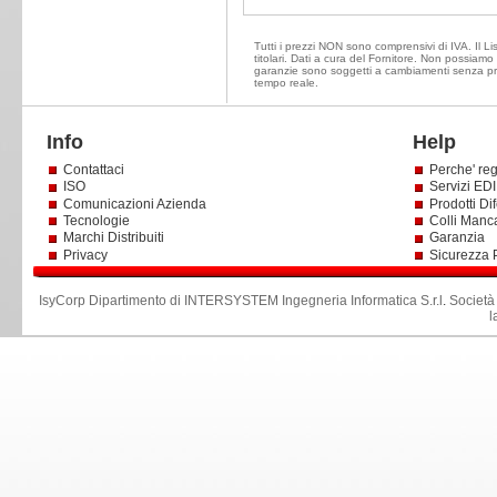
Tutti i prezzi NON sono comprensivi di IVA. Il Li
titolari. Dati a cura del Fornitore. Non possiamo e
garanzie sono soggetti a cambiamenti senza prea
tempo reale.
Info
Help
Contattaci
Perche' reg
ISO
Servizi EDI 
Comunicazioni Azienda
Prodotti Dif
Tecnologie
Colli Manc
Marchi Distribuiti
Garanzia
Privacy
Sicurezza 
IsyCorp Dipartimento di INTERSYSTEM Ingegneria Informatica S.r.l
.
Società
l