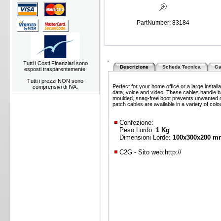
PartNumber: 83184
.
Tutti i Costi Finanziari sono
Descrizione
Scheda Tecnica
Ga
esposti trasparentemente.
Tutti i prezzi NON sono
Perfect for your home office or a large inst
comprensivi di IVA.
data, voice and video. These cables handle 
moulded, snag-free boot prevents unwanted ca
patch cables are available in a variety of colo
Confezione:
Peso Lordo:
1 Kg
Dimensioni Lorde:
100x300x200 m
C2G - Sito web:
http://