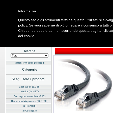
Informativa
Questo sito o gli strumenti terzi da questo utilizzati si avval
Home
Listino
Marchi
Dati Cliente
Servizi
Company
policy. Se vuoi saperne di più o negare il consenso a tutti o
Chiudendo questo banner, scorrendo questa pagina, cliccand
Hardware
Software
Fotografia
Telefonia
Audio Video
Ene
dei cookie.
Home
/
Listino
/
Hardware
/
Cavi e Adattatori
Marche
Marchi Principali Distribuiti
Categorie
Scegli solo i prodotti...
Last Week (6.388)
Novità (14.487)
Consegna Immediata (217)
Disponibili Magazzino (123.396)
in Promo(5)
al Costo(13)