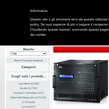
Informativa
Questo sito o gli strumenti terzi da questo utilizzati
Home
Listino
Marchi
Dati Cliente
Servizi
Company
policy. Se vuoi saperne di più o negare il consenso 
Chiudendo questo banner, scorrendo questa pagina, 
Hardware
Software
Fotografia
Telefonia
Audio Video
Ene
dei cookie.
Home
/
Listino
/
Hardware
/
Cavi e Adattatori
Marche
Marchi Principali Distribuiti
Categorie
Scegli solo i prodotti...
Last Week (6.620)
Novità (14.730)
Consegna Immediata (217)
Disponibili Magazzino (123.411)
in Promo(5)
al Costo(13)