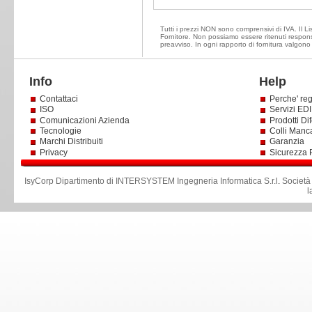
Tutti i prezzi NON sono comprensivi di IVA. Il Lis
Fornitore. Non possiamo essere ritenuti responsa
preavviso. In ogni rapporto di fornitura valgono
Info
Help
Contattaci
Perche' reg
ISO
Servizi EDI 
Comunicazioni Azienda
Prodotti Dif
Tecnologie
Colli Manc
Marchi Distribuiti
Garanzia
Privacy
Sicurezza 
IsyCorp Dipartimento di INTERSYSTEM Ingegneria Informatica S.r.l
.
Società
l