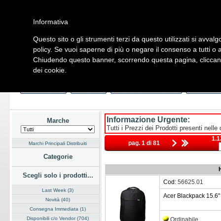
Informativa
Questo sito o gli strumenti terzi da questo utilizzati si avvalg
Home
Listino
Marchi
Dati Cliente
Servizi
Company
policy. Se vuoi saperne di più o negare il consenso a tutti o 
Chiudendo questo banner, scorrendo questa pagina, cliccando
Hardware
Software
Fotografia
Telefonia
Audio Video
Ene
dei cookie.
Home
/
Listino
/
Hardware
/
Borse
/
Notebook
Last Week
Novità
Consegna Immediata
a Magazz
Informazione Urgente:
Marche
Tutti i Prezzi dei Prodotti presenti nelle
1.1
pag. 1 di 81
Marchi Principali Distribuiti
Categorie
Scegli solo i prodotti...
Cod:
56625.01
Last Week (3)
Acer Blackpack 15.6"
Novità (40)
Consegna Immediata (1)
Disponibili c/o Vendor (704)
Ordinabile