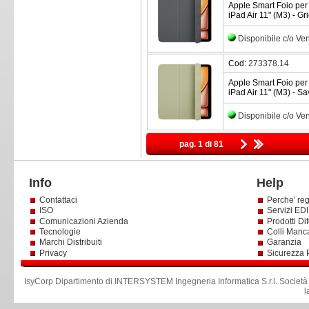
Apple Smart Foio per 
iPad Air 11" (M3) - Gr
Disponibile c/o Ve
Cod:
273378.14
Apple Smart Foio per 
iPad Air 11" (M3) - Sa
Disponibile c/o Ve
pag. 1 di 81
Info
Help
Contattaci
Perche' reg
ISO
Servizi EDI 
Comunicazioni Azienda
Prodotti Dif
Tecnologie
Colli Manc
Marchi Distribuiti
Garanzia
Privacy
Sicurezza 
IsyCorp Dipartimento di INTERSYSTEM Ingegneria Informatica S.r.l
.
Società
l