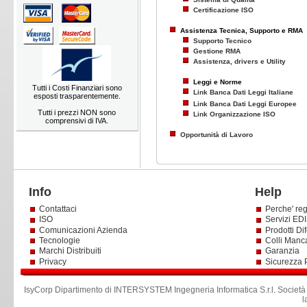
Certificazione ISO
Assistenza Tecnica, Supporto e RMA
Supporto Tecnico
Gestione RMA
Assistenza, drivers e Utility
Leggi e Norme
Tutti i Costi Finanziari sono
Link Banca Dati Leggi Italiane
esposti trasparentemente.
Link Banca Dati Leggi Europee
Tutti i prezzi NON sono
Link Organizzazione ISO
comprensivi di IVA.
Opportunità di Lavoro
Info
Help
Contattaci
Perche' reg
ISO
Servizi EDI 
Comunicazioni Azienda
Prodotti Dif
Tecnologie
Colli Manc
Marchi Distribuiti
Garanzia
Privacy
Sicurezza 
IsyCorp Dipartimento di INTERSYSTEM Ingegneria Informatica S.r.l
.
Società
l