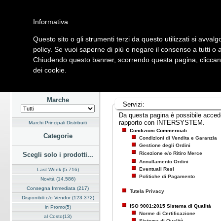
Informativa
Questo sito o gli strumenti terzi da questo utilizzati si avvalg
Home
Listino
Marchi
Dati Cliente
Servizi
Company
policy. Se vuoi saperne di più o negare il consenso a tutti o 
Chiudendo questo banner, scorrendo questa pagina, cliccando
Hardware
Software
Fotografia
Telefonia
Audio Video
Ene
dei cookie.
Home
/
Listino
Marche
Servizi:
Da questa pagina è possibile accedere 
rapporto con INTERSYSTEM.
Marchi Principali Distribuiti
Condizioni Commerciali
Categorie
Condizioni di Vendita e Garanzia
Gestione degli Ordini
Ricezione e/o Ritiro Merce
Scegli solo i prodotti...
Annullamento Ordini
Eventuali Resi
Last Week (5.716)
Politiche di Pagamento
Novità (14.586)
Consegna Immediata (217)
Tutela Privacy
Disponibili c/o Vendor (123.372)
ISO 9001:2015 Sistema di Qualità
in Promo(5)
Norme di Certificazione
al Costo(13)
Sistema di Qualità