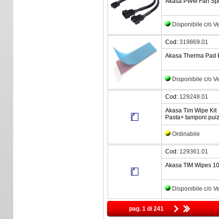
Akasa PWM Fan Split
Disponibile c/o 
Cod:
319869.01
Akasa Therma Pad P
Disponibile c/o 
Cod:
129248.01
Akasa Tim Wipe Kit
Pasta+ tamponi puiz
Ordinabile
Cod:
129361.01
Akasa TIM Wipes 10
Disponibile c/o 
pag. 1 di 241