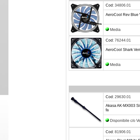
Cod:
34806.01
AeroCool Rev Blue 
Media
Cod:
76244.01
AeroCool Shark Ven
Media
Cod:
29630.01
Akasa AK-MX003 Sii
fa
Disponibile c/o 
Cod:
81906.01