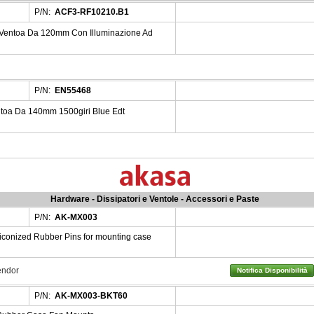
P/N:
ACF3-RF10210.B1
Ventoa Da 120mm Con Illuminazione Ad
P/N:
EN55468
toa Da 140mm 1500giri Blue Edt
Hardware - Dissipatori e Ventole - Accessori e Paste
P/N:
AK-MX003
conized Rubber Pins for mounting case
Vendor
Notifica Disponibilità
P/N:
AK-MX003-BKT60