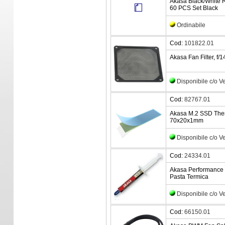
Akasa Black/White 
60 PCS Set Black
Ordinabile
Cod:
101822.01
Akasa Fan Filter, f
Disponibile c/o 
Cod:
82767.01
Akasa M.2 SSD Ther
70x20x1mm
Disponibile c/o 
Cod:
24334.01
Akasa Performance 
Pasta Termica
Disponibile c/o 
Cod:
66150.01