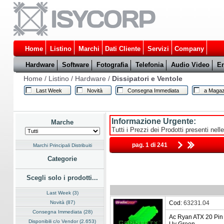
Home
Listino
Marchi
Dati Cliente
Servizi
Company
Hardware
Software
Fotografia
Telefonia
Audio Video
En
Home
/
Listino
/
Hardware
/
Dissipatori e Ventole
Last Week
Novità
Consegna Immediata
a Magaz
Informazione Urgente:
Marche
Tutti i Prezzi dei Prodotti presenti nell
pag. 1 di 241
Marchi Principali Distribuiti
Categorie
Scegli solo i prodotti...
Last Week (3)
Novità (87)
Cod:
63231.04
Consegna Immediata (28)
Ac Ryan ATX 20 Pin
Disponibili c/o Vendor (2.653)