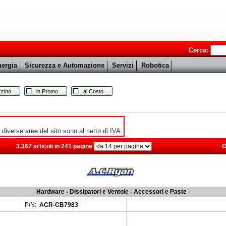
Cerca:
ergia
Sicurezza e Automazione
Servizi
Robotica
zino
in Promo
al Costo
e diverse aree del sito sono al netto di IVA.
3.367 articoli in 241 pagine
O
Hardware - Dissipatori e Ventole - Accessori e Paste
P/N:
ACR-CB7983