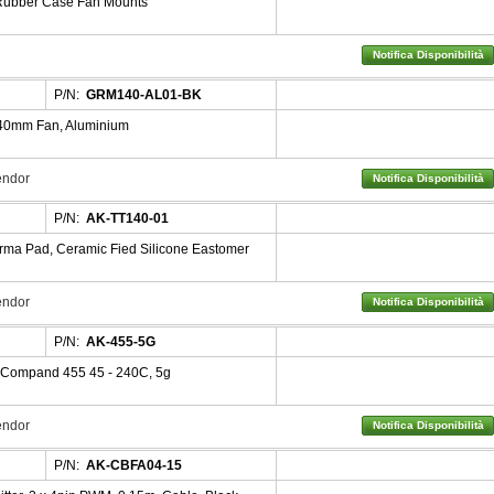
Rubber Case Fan Mounts
Notifica Disponibilità
P/N:
GRM140-AL01-BK
/140mm Fan, Aluminium
Vendor
Notifica Disponibilità
P/N:
AK-TT140-01
ma Pad, Ceramic Fied Silicone Eastomer
Vendor
Notifica Disponibilità
P/N:
AK-455-5G
Compand 455 45 - 240C, 5g
Vendor
Notifica Disponibilità
P/N:
AK-CBFA04-15