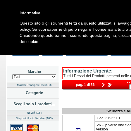
Informativa
Questo sito o gli strumenti terzi da questo utilizzati si avvalg
Home
Listino
Marchi
Dati Cliente
Servizi
Company
policy. Se vuoi saperne di più o negare il consenso a tutti o 
Chiudendo questo banner, scorrendo questa pagina, cliccando
Hardware
Software
Fotografia
Telefonia
Audio Video
Ene
dei cookie.
Home
/
Listino
/
Sicurezza e Automazione
/
Building Automati
Last Week
Novità
Consegna Immediata
a Magazz
Informazione Urgente:
Marche
Tutti i Prezzi dei Prodotti presenti nelle
77
pag. 1 di 56
Marchi Principali Distribuiti
Categorie
Scegli solo i prodotti...
Sicurezza e Au
Novità (15)
Cod:
31965.01
Disponibili c/o Vendor (463)
2N - Ip Verso And So
Version