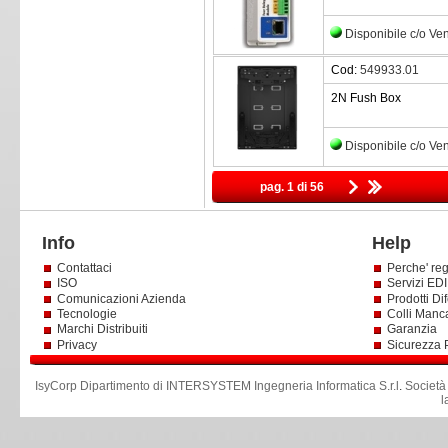
Disponibile c/o Ve
Cod:
549933.01
2N Fush Box
Disponibile c/o Ve
pag. 1 di 56
Info
Help
Contattaci
Perche' reg
ISO
Servizi EDI 
Comunicazioni Azienda
Prodotti Dif
Tecnologie
Colli Manc
Marchi Distribuiti
Garanzia
Privacy
Sicurezza 
IsyCorp Dipartimento di INTERSYSTEM Ingegneria Informatica S.r.l
.
Società
l