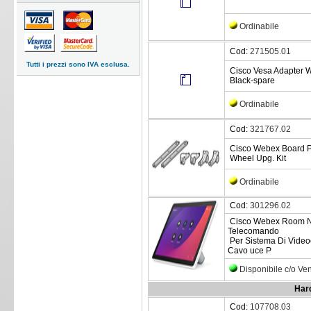
Ordinabile
Cod:
271505.01
Tutti i prezzi sono IVA esclusa.
Cisco Vesa Adapter W
Black-spare
Ordinabile
Cod:
321767.02
Cisco Webex Board P
Wheel Upg. Kit
Ordinabile
Cod:
301296.02
Cisco Webex Room Nav
Telecomando
Per Sistema Di Vide
Cavo uce P
Disponibile c/o Ve
Har
Cod:
107708.03