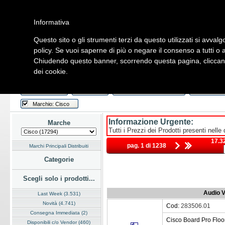
Informativa
Questo sito o gli strumenti terzi da questo utilizzati si avvalg
Home
Listino
Marchi
Dati Cliente
Servizi
Company
policy. Se vuoi saperne di più o negare il consenso a tutti o 
Chiudendo questo banner, scorrendo questa pagina, cliccando
Hardware
Software
Fotografia
Telefonia
Audio Video
Ene
dei cookie.
Home
/
Listino
Last Week
Novità
Consegna Immediata
a Magazz
Marchio: Cisco
Informazione Urgente:
Marche
Tutti i Prezzi dei Prodotti presenti nelle
17.32
pag. 1 di 1238
Marchi Principali Distribuiti
Categorie
Scegli solo i prodotti...
Audio V
Last Week (3.531)
Novità (4.741)
Cod:
283506.01
Consegna Immediata (2)
Cisco Board Pro Floo
Disponibili c/o Vendor (460)