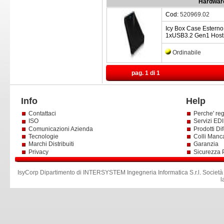
Hardware
Cod:
520969.02
Icy Box Case Estern
1xUSB3.2 Gen1 Host U
Ordinabile
pag. 1 di 1
Info
Help
Contattaci
Perche' reg
ISO
Servizi EDI 
Comunicazioni Azienda
Prodotti Dif
Tecnologie
Colli Manc
Marchi Distribuiti
Garanzia
Privacy
Sicurezza 
IsyCorp Dipartimento di INTERSYSTEM Ingegneria Informatica S.r.l
.
Società
l