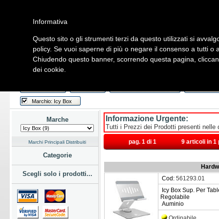
Informativa
Questo sito o gli strumenti terzi da questo utilizzati si avvalg
Home
Listino
Marchi
Dati Cliente
Servizi
Company
policy. Se vuoi saperne di più o negare il consenso a tutti o 
Chiudendo questo banner, scorrendo questa pagina, cliccando
Hardware
Software
Fotografia
Telefonia
Audio Video
Ene
dei cookie.
Home
/
Listino
Last Week
Novità
Consegna Immediata
a Magazz
Marchio: Icy Box
Informazione Urgente:
Marche
Tutti i Prezzi dei Prodotti presenti nelle
pag. 1 di 1
9 articoli in 
Marchi Principali Distribuiti
Categorie
Hardwa
Scegli solo i prodotti...
Cod:
561293.01
Icy Box Sup. Per Table
Regolabile
Auminio
Ordinabile