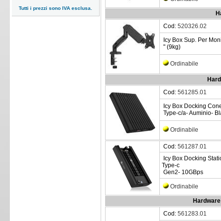
Tutti i prezzi sono IVA esclusa.
H
Cod:
520326.02
Icy Box Sup. Per Moni
" (9kg)
Ordinabile
Hard
Cod:
561285.01
Icy Box Docking Con
Type-c/a- Auminio- Bl
Ordinabile
Cod:
561287.01
Icy Box Docking Stat
Type-c
Gen2- 10GBps
Ordinabile
Hardware 
Cod:
561283.01