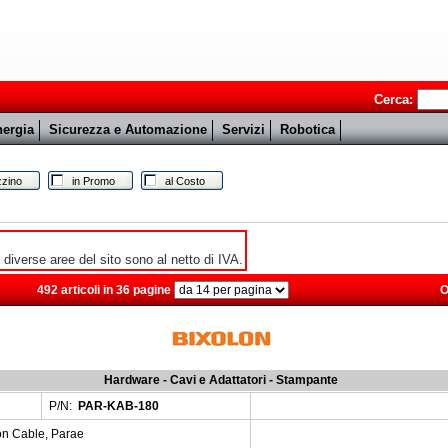
Cerca:
ergia
Sicurezza e Automazione
Servizi
Robotica
zino
in Promo
al Costo
e diverse aree del sito sono al netto di IVA.
492 articoli in 36 pagine
O
Hardware - Cavi e Adattatori - Stampante
P/N:
PAR-KAB-180
n Cable, Parae