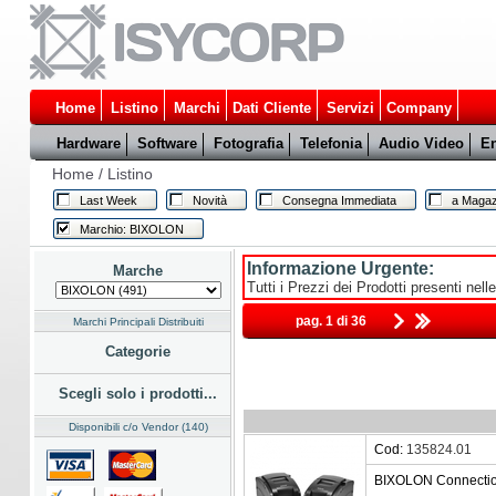
Home
Listino
Marchi
Dati Cliente
Servizi
Company
Hardware
Software
Fotografia
Telefonia
Audio Video
En
Home
/
Listino
Last Week
Novità
Consegna Immediata
a Magaz
Marchio: BIXOLON
Informazione Urgente:
Marche
Tutti i Prezzi dei Prodotti presenti nell
pag. 1 di 36
Marchi Principali Distribuiti
Categorie
Scegli solo i prodotti...
Disponibili c/o Vendor (140)
Cod:
135824.01
BIXOLON Connectio