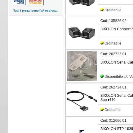
Ordinabile
Tutti i prezzi sono IVA esclusa.
Cod:
135826.02
BIXOLON Connectio
Ordinabile
Cod:
262723.01
BIXOLON Serial Cab
Disponibile c/o 
Cod:
262724.01
BIXOLON Serial Cabl
Spp-r410
Ordinabile
Cod:
312660.01
BIXOLON STP-103iii