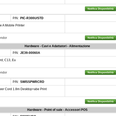
Notifica Disponibilità
P/N:
PIC-R300U/STD
A Mobile PrInter
Vendor
Notifica Disponibilità
Hardware - Cavi e Adattatori - Alimentazione
P/N:
JE39-00060A
d, C13, Eu
Vendor
Notifica Disponibilità
P/N:
SWISSPWRCRD
r Cord 1.8m Desktop+abe Print
Notifica Disponibilità
Hardware - Point of sale - Accessori POS