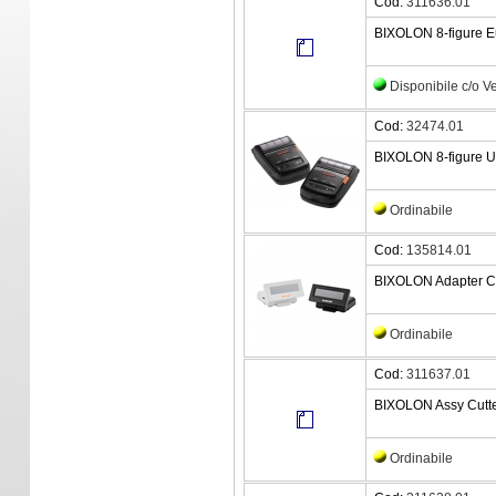
Cod:
311636.01
BIXOLON 8-figure E
Disponibile c/o 
Cod:
32474.01
BIXOLON 8-figure Uk
Ordinabile
Cod:
135814.01
BIXOLON Adapter C
Ordinabile
Cod:
311637.01
BIXOLON Assy Cutter
Ordinabile