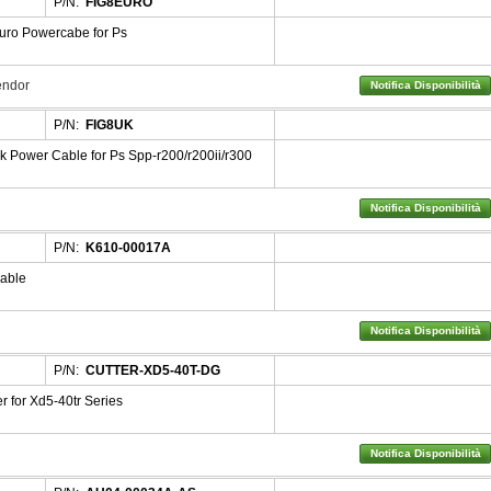
P/N:
FIG8EURO
uro Powercabe for Ps
Vendor
Notifica Disponibilità
P/N:
FIG8UK
 Power Cable for Ps Spp-r200/r200ii/r300
Notifica Disponibilità
P/N:
K610-00017A
able
Notifica Disponibilità
P/N:
CUTTER-XD5-40T-DG
 for Xd5-40tr Series
Notifica Disponibilità