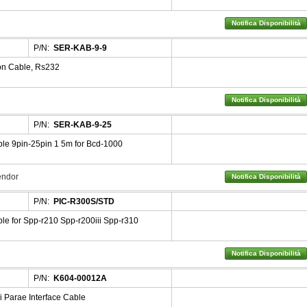
Notifica Disponibilità
P/N:
SER-KAB-9-9
n Cable, Rs232
Notifica Disponibilità
P/N:
SER-KAB-9-25
le 9pin-25pin 1 5m for Bcd-1000
Vendor
Notifica Disponibilità
P/N:
PIC-R300S/STD
e for Spp-r210 Spp-r200iii Spp-r310
Notifica Disponibilità
P/N:
K604-00012A
 Parae Interface Cable