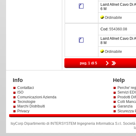
Laird Allnet Cavo Di 
6 M
Ordinabile
Cod:
554360.08
Laird Allnet Cavo Di 
8 M
Ordinabile
pag. 1 di 5
Info
Help
Contattaci
Perche' reg
ISO
Servizi EDI 
Comunicazioni Azienda
Prodotti Dif
Tecnologie
Colli Manc
Marchi Distribuiti
Garanzia
Privacy
Sicurezza 
IsyCorp Dipartimento di INTERSYSTEM Ingegneria Informatica S.r.l
.
Società
l