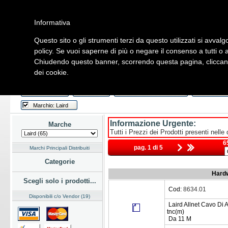
Informativa
Questo sito o gli strumenti terzi da questo utilizzati si avvalg
Home
Listino
Marchi
Dati Cliente
Servizi
Company
policy. Se vuoi saperne di più o negare il consenso a tutti o 
Chiudendo questo banner, scorrendo questa pagina, cliccando
Hardware
Software
Fotografia
Telefonia
Audio Video
Ene
dei cookie.
Home
/
Listino
Last Week
Novità
Consegna Immediata
a Magazz
Marchio: Laird
Informazione Urgente:
Marche
Tutti i Prezzi dei Prodotti presenti nelle
6
pag. 1 di 5
Marchi Principali Distribuiti
Categorie
Hardw
Scegli solo i prodotti...
Cod:
8634.01
Disponibili c/o Vendor (19)
Laird Allnet Cavo Di 
tnc(m)
Da 11 M