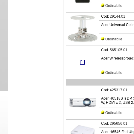
Ordinabile
Cod:
29144.01
Acer Universal Cei
Ordinabile
Cod:
565105.01
Acer Wirelessprojec
Ordinabile
Cod:
425317.01
Acer H6518STi DP, 3
W, HDMI x 2, USB 2
Ordinabile
Cod:
295656.01
Acer H6545 Fhd Uhp 