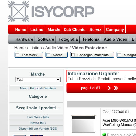
Home
Listino
Marchi
Dati Cliente
Servizi
Company
Hardware
Software
Fotografia
Telefonia
Audio Video
En
Home
/
Listino
/
Audio Video
/
Video Proiezione
Last Week
Novità
Consegna Immediata
a Magaz
Informazione Urgente:
Marche
Tutti i Prezzi dei Prodotti presenti nell
pag. 1 di 87
Marchi Principali Distribuiti
Categorie
Scegli solo i prodotti...
Cod:
277040.01
Last Week (46)
Acer M90-W01MG (90
Novità (59)
Wa/Ceiing Manua (
Disponibili c/o Vendor (165)
Disponibile c/o 