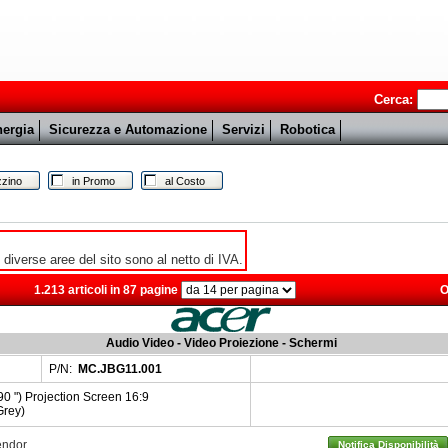
Cerca:
ergia
Sicurezza e Automazione
Servizi
Robotica
zino
in Promo
al Costo
e diverse aree del sito sono al netto di IVA.
1.213 articoli in 87 pagine
O
Audio Video - Video Proiezione - Schermi
P/N:
MC.JBG11.001
 ") Projection Screen 16:9
Grey)
Vendor
Notifica Disponibilità