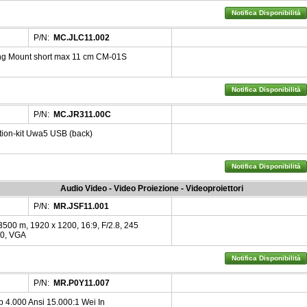
Notifica Disponibilità
P/N:
MC.JLC11.002
ing Mount short max 11 cm CM-01S
Notifica Disponibilità
P/N:
MC.JR311.00C
tion-kit Uwa5 USB (back)
Notifica Disponibilità
Audio Video - Video Proiezione - Videoproiettori
P/N:
MR.JSF11.001
500 m, 1920 x 1200, 16:9, F/2.8, 245
.0, VGA
Notifica Disponibilità
P/N:
MR.P0Y11.007
4.000 Ansi 15.000:1 Wei In