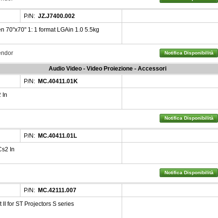
P/N:
JZ.J7400.002
n 70"x70" 1: 1 format LGAin 1.0 5.5kg
Vendor
Notifica Disponibilità
Audio Video - Video Proiezione - Accessori
P/N:
MC.40411.01K
 In
Notifica Disponibilità
P/N:
MC.40411.01L
Cs2 In
Notifica Disponibilità
P/N:
MC.42111.007
II for ST Projectors S series