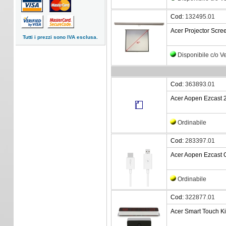
Cod:
132495.01
Acer Projector Scree
Tutti i prezzi sono IVA esclusa.
Disponibile c/o 
Cod:
363893.01
Acer Aopen Ezcast 2
Ordinabile
Cod:
283397.01
Acer Aopen Ezcast 
Ordinabile
Cod:
322877.01
Acer Smart Touch Kit 