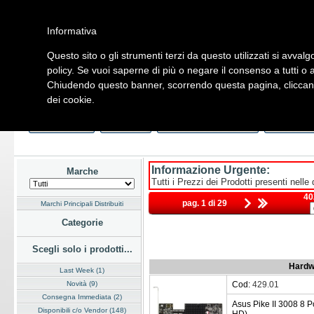
Informativa
Questo sito o gli strumenti terzi da questo utilizzati si avvalg
Home
Listino
Marchi
Dati Cliente
Servizi
Company
policy. Se vuoi saperne di più o negare il consenso a tutti o 
Chiudendo questo banner, scorrendo questa pagina, cliccando
Hardware
Software
Fotografia
Telefonia
Audio Video
Ene
dei cookie.
Home
/
Listino
/
Hardware
/
Controller
Last Week
Novità
Consegna Immediata
a Magazz
Informazione Urgente:
Marche
Tutti i Prezzi dei Prodotti presenti nelle
40
pag. 1 di 29
Marchi Principali Distribuiti
Categorie
Scegli solo i prodotti...
Hardw
Last Week (1)
Novità (9)
Cod:
429.01
Consegna Immediata (2)
Asus Pike II 3008 8 
Disponibili c/o Vendor (148)