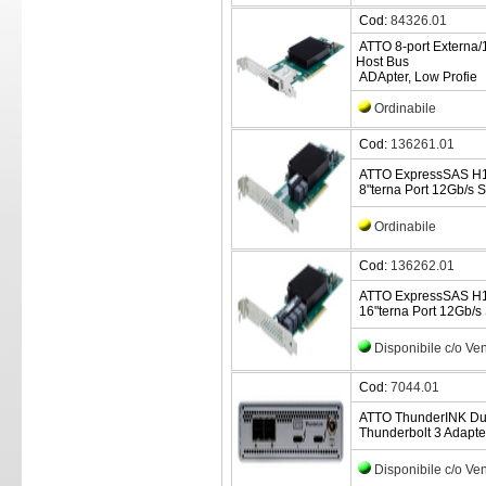
Cod:
84326.01
ATTO 8-port Externa
Host Bus
ADApter, Low Profie
Ordinabile
Cod:
136261.01
ATTO ExpressSAS H
8"terna Port 12Gb/s 
Ordinabile
Cod:
136262.01
ATTO ExpressSAS H1
16"terna Port 12Gb/s
Disponibile c/o Ve
Cod:
7044.01
ATTO ThunderINK Dua
Thunderbolt 3 Adapte
Disponibile c/o Ve