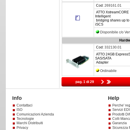
Cod:
269161.01
ATTO XstreamCORE E
Intelligent
bridging shares up to
iSCS
Disponibile c/o Ve
Hardwa
Cod:
332130.01
ATTO 24GB ExpressSAS
SAS/SATA
Adapter
Ordinabile
pag. 1 di 29
Info
Help
Contattaci
Perche' reg
ISO
Servizi EDI 
Comunicazioni Azienda
Prodotti Dif
Tecnologie
Colli Manc
Marchi Distribuiti
Garanzia
Privacy
Sicurezza 