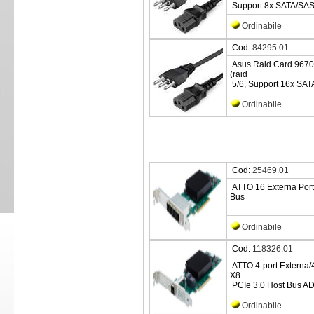
Support 8x SATA/SAS
Ordinabile
Cod:
84295.01
Asus Raid Card 9670
(raid
5/6, Support 16x SA
Ordinabile
Cod:
25469.01
ATTO 16 Externa Port
Bus
Ordinabile
Cod:
118326.01
ATTO 4-port Externa/
X8
PCIe 3.0 Host Bus AD
Ordinabile