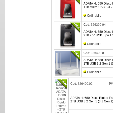
ADATA Hd650 Disco R
1TB Micro-USB B 3.2 
Ordinabile
Cod:
326399.04
ADATA Hd650 Disco R
2TB 2.5" USB Tipo A 3
Ordinabile
Cod:
326400.01
ADATA Hd680 Disco R
1TB USB 3.2 Gen 1 (3
Ordinabile
Cod:
326400.02
P/
ADATA Hd680 Disco Rigido Es
2TB USB 3.2 Gen 1 (3.1 Gen 1