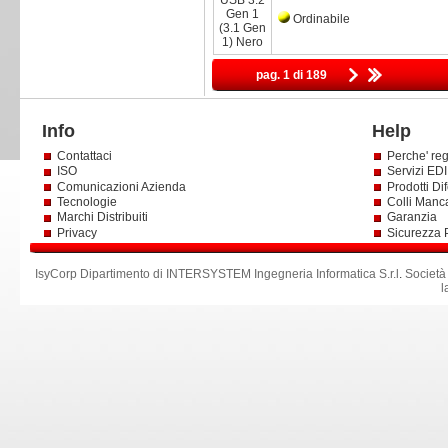
Ordinabile
pag. 1 di 189
Info
Help
Contattaci
Perche' reg
ISO
Servizi EDI 
Comunicazioni Azienda
Prodotti Dif
Tecnologie
Colli Manc
Marchi Distribuiti
Garanzia
Privacy
Sicurezza 
IsyCorp Dipartimento di INTERSYSTEM Ingegneria Informatica S.r.l
.
Società
l