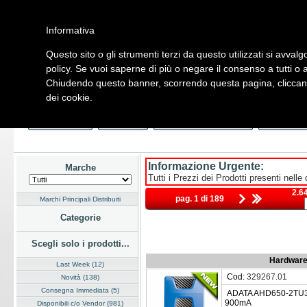
Informativa
Questo sito o gli strumenti terzi da questo utilizzati si avvalg
Home
Listino
Marchi
Dati Cliente
Servizi
Company
policy. Se vuoi saperne di più o negare il consenso a tutti o 
Chiudendo questo banner, scorrendo questa pagina, cliccando
Hardware
Software
Fotografia
Telefonia
Audio Video
Ene
dei cookie.
Home
/
Listino
/
Hardware
/
Storage Esterni
Last Week
Novità
Consegna Immediata
a Magazz
Informazione Urgente:
Marche
Tutti i Prezzi dei Prodotti presenti nelle
2.64
pag. 1 di 189
Marchi Principali Distribuiti
Categorie
Scegli solo i prodotti...
Hardware 
Last Week (12)
Cod:
329267.01
Novità (138)
Consegna Immediata (5)
ADATA AHD650-2TU31
900mA
Disponibili c/o Vendor (981)