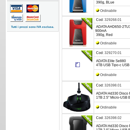
390g, BLue
Ordinabile
Cod:
329268.01
ADATA AHD650-2TU31
Tutti i prezzi sono IVA esclusa.
900mA
390g, Red
Ordinabile
Cod:
329270.01
ADATA Elite Se880
4TB USB Tipo-c USB 
Ordinabile
Cod:
326398.01
ADATA Hd330 Disco R
1TB 2.5" Micro-USB B 
Ordinabile
Cod:
326398.02
ADATA Hd330 Disco R