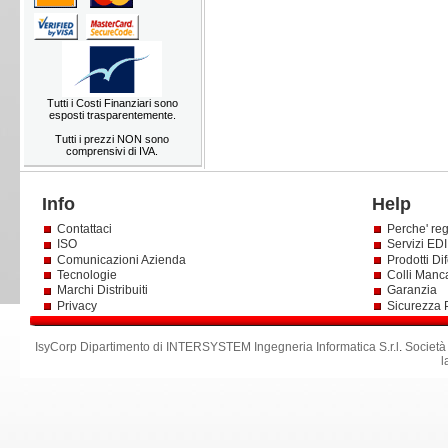
Tutti i Costi Finanziari sono
esposti trasparentemente.
Tutti i prezzi NON sono
comprensivi di IVA.
Info
Help
Contattaci
Perche' reg
ISO
Servizi EDI 
Comunicazioni Azienda
Prodotti Dif
Tecnologie
Colli Manc
Marchi Distribuiti
Garanzia
Privacy
Sicurezza 
IsyCorp Dipartimento di INTERSYSTEM Ingegneria Informatica S.r.l
.
Società
l