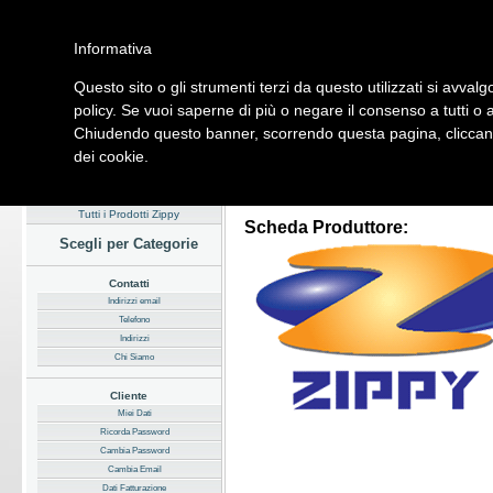
Informativa
Questo sito o gli strumenti terzi da questo utilizzati si avvalg
Home
Listino
Marchi
Dati Cliente
Servizi
Company
policy. Se vuoi saperne di più o negare il consenso a tutti o 
Chiudendo questo banner, scorrendo questa pagina, cliccando
Hardware
Software
Fotografia
Telefonia
Audio Video
Ene
dei cookie.
Home
/
Listino
/
Principali Marchi
Tutti i Prodotti Zippy
Scheda Produttore:
Scegli per Categorie
Contatti
Indirizzi email
Telefono
Indirizzi
Chi Siamo
Cliente
Miei Dati
Ricorda Password
Cambia Password
Cambia Email
Dati Fatturazione