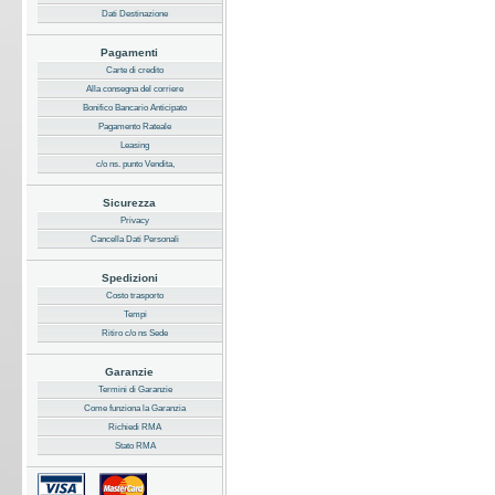
Dati Destinazione
Pagamenti
Carte di credito
Alla consegna del corriere
Bonifico Bancario Anticipato
Pagamento Rateale
Leasing
c/o ns. punto Vendita,
Sicurezza
Privacy
Cancella Dati Personali
Spedizioni
Costo trasporto
Tempi
Ritiro c/o ns Sede
Garanzie
Termini di Garanzie
Come funziona la Garanzia
Richiedi RMA
Stato RMA