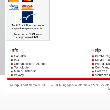
Tutti i Costi Finanziari sono
esposti trasparentemente.
Tutti i prezzi NON sono
comprensivi di IVA.
Info
Help
Contattaci
Perche' reg
ISO
Servizi EDI 
Comunicazioni Azienda
Prodotti Dif
Tecnologie
Colli Manc
Marchi Distribuiti
Garanzia
Privacy
Sicurezza 
IsyCorp Dipartimento di INTERSYSTEM Ingegneria Informatica S.r.l
.
Società
l