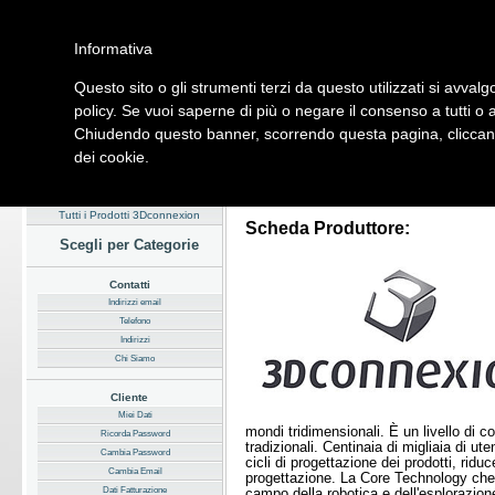
Informativa
Questo sito o gli strumenti terzi da questo utilizzati si avvalg
Home
Listino
Marchi
Dati Cliente
Servizi
Company
policy. Se vuoi saperne di più o negare il consenso a tutti o 
Chiudendo questo banner, scorrendo questa pagina, cliccando
Hardware
Software
Fotografia
Telefonia
Audio Video
Ene
dei cookie.
Home
/
Listino
/
Principali Marchi
Tutti i Prodotti 3Dconnexion
Scheda Produttore:
Scegli per Categorie
Contatti
Indirizzi email
Telefono
Indirizzi
Chi Siamo
Cliente
Miei Dati
mondi tridimensionali. È un livello di 
Ricorda Password
tradizionali. Centinaia di migliaia di ut
Cambia Password
cicli di progettazione dei prodotti, ridu
Cambia Email
progettazione. La Core Technology che 
Dati Fatturazione
campo della robotica e dell'esplorazion