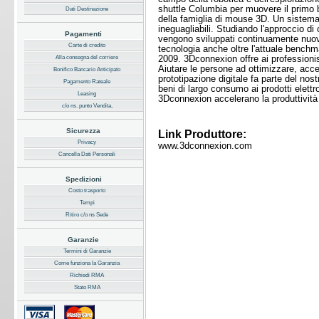
shuttle Columbia per muovere il primo b
Dati Destinazione
della famiglia di mouse 3D. Un sistema 
ineguagliabili. Studiando l'approccio di
Pagamenti
vengono sviluppati continuamente nuovi
Carte di credito
tecnologia anche oltre l'attuale benchm
2009. 3Dconnexion offre ai professionis
Alla consegna del corriere
Aiutare le persone ad ottimizzare, acce
Bonifico Bancario Anticipato
prototipazione digitale fa parte del nos
Pagamento Rateale
beni di largo consumo ai prodotti elettr
Leasing
3Dconnexion accelerano la produttività 
c/o ns. punto Vendita,
Sicurezza
Link Produttore:
Privacy
www.3dconnexion.com
Cancella Dati Personali
Spedizioni
Costo trasporto
Tempi
Ritiro c/o ns Sede
Garanzie
Termini di Garanzie
Come funziona la Garanzia
Richiedi RMA
Stato RMA