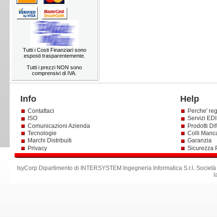
Tutti i Costi Finanziari sono
esposti trasparentemente.
Tutti i prezzi NON sono
comprensivi di IVA.
Info
Help
Contattaci
Perche' reg
ISO
Servizi EDI 
Comunicazioni Azienda
Prodotti Dif
Tecnologie
Colli Manc
Marchi Distribuiti
Garanzia
Privacy
Sicurezza 
IsyCorp Dipartimento di INTERSYSTEM Ingegneria Informatica S.r.l
.
Società
l