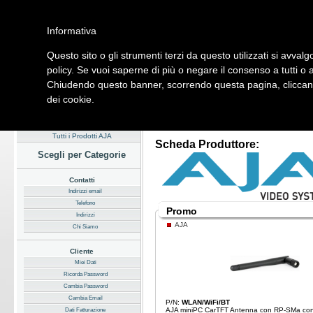
Informativa
Questo sito o gli strumenti terzi da questo utilizzati si avvalg
Home
Listino
Marchi
Dati Cliente
Servizi
Company
policy. Se vuoi saperne di più o negare il consenso a tutti o 
Chiudendo questo banner, scorrendo questa pagina, cliccando
Hardware
Software
Fotografia
Telefonia
Audio Video
Ene
dei cookie.
Home
/
Listino
/
Principali Marchi
Tutti i Prodotti AJA
Scheda Produttore:
Scegli per Categorie
Contatti
Indirizzi email
Telefono
Promo
Indirizzi
AJA
Chi Siamo
Cliente
Miei Dati
Ricorda Password
Cambia Password
Cambia Email
P/N:
WLAN/WiFi/BT
AJA miniPC CarTFT Antenna con RP-SMa co
Dati Fatturazione