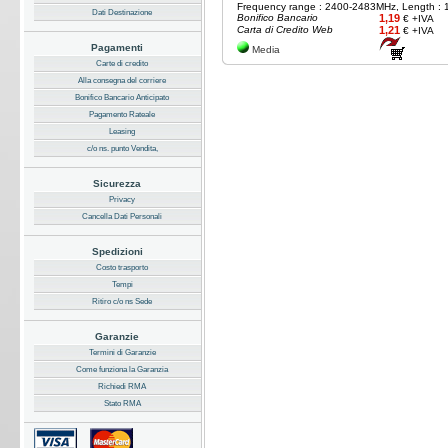
Frequency range : 2400-2483MHz, Length : 
Dati Destinazione
Bonifico Bancario
1,19
€ +IVA
Carta di Credito Web
1,21
€ +IVA
Pagamenti
Media
Carte di credito
Alla consegna del corriere
Bonifico Bancario Anticipato
Pagamento Rateale
Leasing
c/o ns. punto Vendita,
Sicurezza
Privacy
Cancella Dati Personali
Spedizioni
Costo trasporto
Tempi
Ritiro c/o ns Sede
Garanzie
Termini di Garanzie
Come funziona la Garanzia
Richiedi RMA
Stato RMA