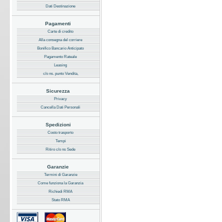
Dati Destinazione
Pagamenti
Carte di credito
Alla consegna del corriere
Bonifico Bancario Anticipato
Pagamento Rateale
Leasing
c/o ns. punto Vendita,
Sicurezza
Privacy
Cancella Dati Personali
Spedizioni
Costo trasporto
Tempi
Ritiro c/o ns Sede
Garanzie
Termini di Garanzie
Come funziona la Garanzia
Richiedi RMA
Stato RMA