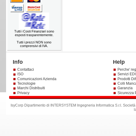
Tutti i Costi Finanziari sono
esposti trasparentemente.
Tutti i prezzi NON sono
comprensivi di IVA.
Info
Help
Contattaci
Perche' reg
ISO
Servizi EDI 
Comunicazioni Azienda
Prodotti Dif
Tecnologie
Colli Manc
Marchi Distribuiti
Garanzia
Privacy
Sicurezza 
IsyCorp Dipartimento di INTERSYSTEM Ingegneria Informatica S.r.l
.
Società
l