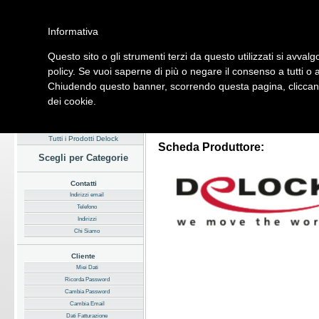
Informativa
Questo sito o gli strumenti terzi da questo utilizzati si avvalg
Home
Listino
Marchi
Dati Cliente
Servizi
Company
policy. Se vuoi saperne di più o negare il consenso a tutti o 
Chiudendo questo banner, scorrendo questa pagina, cliccando
Hardware
Software
Fotografia
Telefonia
Audio Video
Ene
dei cookie.
Home
/
Listino
/
Principali Marchi
Tutti i Prodotti Delock
Scheda Produttore:
Scegli per Categorie
Contatti
Indirizzi email
Telefono
Indirizzi
Chi Siamo
Cliente
Miei Dati
Ricorda Password
Cambia Password
Cambia Email
Dati Fatturazione