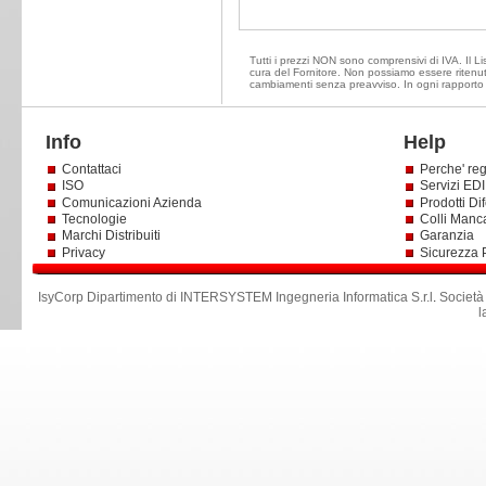
Tutti i prezzi NON sono comprensivi di IVA. Il Lis
cura del Fornitore. Non possiamo essere ritenuti 
cambiamenti senza preavviso. In ogni rapporto d
Info
Help
Contattaci
Perche' reg
ISO
Servizi EDI 
Comunicazioni Azienda
Prodotti Dif
Tecnologie
Colli Manc
Marchi Distribuiti
Garanzia
Privacy
Sicurezza 
IsyCorp Dipartimento di INTERSYSTEM Ingegneria Informatica S.r.l
.
Società
l