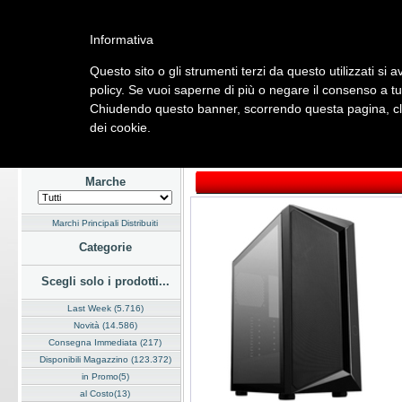
Informativa
Questo sito o gli strumenti terzi da questo utilizzati si 
Home
Listino
Marchi
Dati Cliente
Servizi
Company
policy. Se vuoi saperne di più o negare il consenso a tu
Chiudendo questo banner, scorrendo questa pagina, cli
Hardware
Software
Fotografia
Telefonia
Audio Video
Ene
dei cookie.
Home
/
Listino
/
Hardware
/
Case
Marche
Marchi Principali Distribuiti
Categorie
Scegli solo i prodotti...
Last Week (5.716)
Novità (14.586)
Consegna Immediata (217)
Disponibili Magazzino (123.372)
in Promo(5)
al Costo(13)