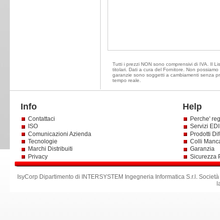
Tutti i prezzi NON sono comprensivi di IVA. Il Li
titolari. Dati a cura del Fornitore. Non possiamo e
garanzie sono soggetti a cambiamenti senza prea
tempo reale.
Info
Help
Contattaci
Perche' reg
ISO
Servizi EDI 
Comunicazioni Azienda
Prodotti Dif
Tecnologie
Colli Manc
Marchi Distribuiti
Garanzia
Privacy
Sicurezza 
IsyCorp Dipartimento di INTERSYSTEM Ingegneria Informatica S.r.l
.
Società
l