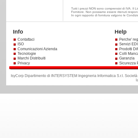
Tutti i prezzi NON sono comprensivi di IVA. Il Lis
Fornitore. Non possiamo essere ritenuti responsa
In ogni rapporto di fornitura valgono le Condizi
Info
Help
Contattaci
Perche' reg
ISO
Servizi EDI 
Comunicazioni Azienda
Prodotti Dif
Tecnologie
Colli Manc
Marchi Distribuiti
Garanzia
Privacy
Sicurezza 
IsyCorp Dipartimento di INTERSYSTEM Ingegneria Informatica S.r.l
.
Società
l