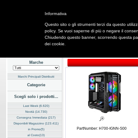
Informativa
Questo sito o gli strumenti terzi da questo utilizz
Home
Listino
Marchi
Dati Cliente
Servizi
Company
policy. Se vuoi saperne di più o negare il consen
Chiudendo questo banner, scorrendo questa pagi
Hardware
Software
Fotografia
Telefonia
Audio Video
Ene
dei cookie.
Home
/
Listino
/
Hardware
/
Case
Marche
Marchi Principali Distribuiti
Categorie
Scegli solo i prodotti...
Last Week (6.620)
Novità (14.730)
Consegna Immediata (217)
Disponibili Magazzino (123.411)
PartNumber: H700-IGNN-S00
in Promo(5)
al Costo(13)