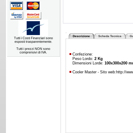
.
Descrizione
Scheda Tecnica
Ga
Tutti i Costi Finanziari sono
esposti trasparentemente.
Tutti i prezzi NON sono
comprensivi di IVA.
Confezione:
Peso Lordo:
2 Kg
Dimensioni Lorde:
100x300x200 
Cooler Master - Sito web:
http://ww