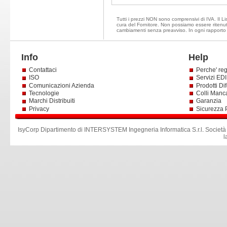
Tutti i prezzi NON sono comprensivi di IVA. Il Lis
cura del Fornitore. Non possiamo essere ritenuti 
cambiamenti senza preavviso. In ogni rapporto d
Info
Help
Contattaci
Perche' reg
ISO
Servizi EDI 
Comunicazioni Azienda
Prodotti Dif
Tecnologie
Colli Manc
Marchi Distribuiti
Garanzia
Privacy
Sicurezza 
IsyCorp Dipartimento di INTERSYSTEM Ingegneria Informatica S.r.l
.
Società
l