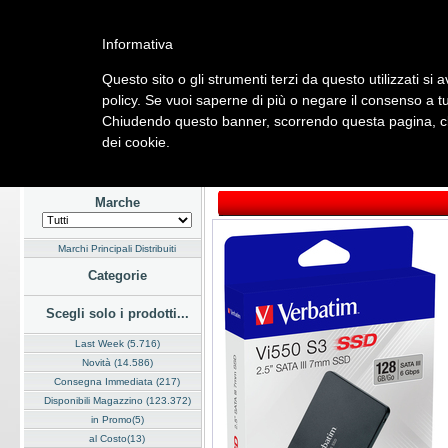
Informativa
Questo sito o gli strumenti terzi da questo utilizzati si 
Home
Listino
Marchi
Dati Cliente
Servizi
Company
policy. Se vuoi saperne di più o negare il consenso a tu
Chiudendo questo banner, scorrendo questa pagina, cli
Hardware
Software
Fotografia
Telefonia
Audio Video
Ene
dei cookie.
Home
/
Listino
/
Hardware
/
Hard Disk e Floppy
Marche
Marchi Principali Distribuiti
Categorie
Scegli solo i prodotti...
Last Week (5.716)
Novità (14.586)
Consegna Immediata (217)
Disponibili Magazzino (123.372)
in Promo(5)
al Costo(13)