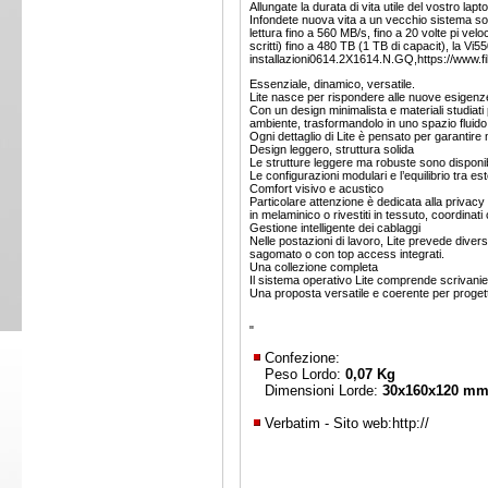
Allungate la durata di vita utile del vostro lap
Infondete nuova vita a un vecchio sistema so
lettura fino a 560 MB/s, fino a 20 volte pi vel
scritti) fino a 480 TB (1 TB di capacit), la Vi
installazioni0614.2X1614.N.GQ,https://www.f
Essenziale, dinamico, versatile.
Lite nasce per rispondere alle nuove esigenze d
Con un design minimalista e materiali studiati
ambiente, trasformandolo in uno spazio flui
Ogni dettaglio di Lite è pensato per garantire 
Design leggero, struttura solida
Le strutture leggere ma robuste sono disponib
Le configurazioni modulari e l’equilibrio tra es
Comfort visivo e acustico
Particolare attenzione è dedicata alla privac
in melaminico o rivestiti in tessuto, coordinati 
Gestione intelligente dei cablaggi
Nelle postazioni di lavoro, Lite prevede divers
sagomato o con top access integrati.
Una collezione completa
Il sistema operativo Lite comprende scrivanie, 
Una proposta versatile e coerente per progetta
"
Confezione:
Peso Lordo:
0,07 Kg
Dimensioni Lorde:
30x160x120 m
Verbatim - Sito web:
http://