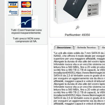
Tutti i Costi Finanziari sono
esposti trasparentemente.
PartNumber: 49350
Tutti i prezzi NON sono
comprensivi di IVA.
.
Descrizione
Scheda Tecnica
Ga
"Le unit allo stato solido da 7 mm SATA III da 
NAND, che offrono il modo ideale per eseguire
superiore per una maggiore affidabilit, maggiori
Allungate la durata di vita utile del vostro lap
Infondete nuova vita a un vecchio sistema so
lettura fino a 560 MB/s, fino a 20 volte pi vel
scritti) fino a 480 TB (1 TB di capacit), la Vi
installazioni049351,https://www.fileimmagini.i
SATA III da 2,5 di Verbatim sono in grado di m
per eseguire un aggiornamento sia da disco ri
affidabilit, maggiori capacit e velocit di lettura/
Allungate la durata di vita utile del vostro lap
Infondete nuova vita a un vecchio sistema so
lettura fino a 560 MB/s, fino a 20 volte pi vel
scritti) fino a 480 TB (1 TB di capacit), la Vi
installazioni049352,https://www.fileimmagini.i
SATA III da 2,5 di Verbatim sono in grado di m
per eseguire un aggiornamento sia da disco ri
affidabilit, maggiori capacit e velocit di lettura/