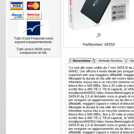
Tutti i Costi Finanziari sono
esposti trasparentemente.
PartNumber: 49350
Tutti i prezzi NON sono
comprensivi di IVA.
.
Descrizione
Scheda Tecnica
Ga
"Le unit allo stato solido da 7 mm SATA III da 
NAND, che offrono il modo ideale per eseguire
superiore per una maggiore affidabilit, maggiori
Allungate la durata di vita utile del vostro lap
Infondete nuova vita a un vecchio sistema so
lettura fino a 560 MB/s, fino a 20 volte pi vel
scritti) fino a 480 TB (1 TB di capacit), la Vi
installazioni049351,https://www.fileimmagini.i
SATA III da 2,5 di Verbatim sono in grado di m
per eseguire un aggiornamento sia da disco ri
affidabilit, maggiori capacit e velocit di lettura/
Allungate la durata di vita utile del vostro lap
Infondete nuova vita a un vecchio sistema so
lettura fino a 560 MB/s, fino a 20 volte pi vel
scritti) fino a 480 TB (1 TB di capacit), la Vi
installazioni049352,https://www.fileimmagini.i
SATA III da 2,5 di Verbatim sono in grado di m
per eseguire un aggiornamento sia da disco ri
affidabilit, maggiori capacit e velocit di lettura/