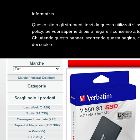
Informativa
Questo sito o gli strumenti terzi da questo utilizzati si 
Home
Listino
Marchi
Dati Cliente
Servizi
Company
policy. Se vuoi saperne di più o negare il consenso a tu
Chiudendo questo banner, scorrendo questa pagina, cli
Hardware
Software
Fotografia
Telefonia
Audio Video
Ene
dei cookie.
Home
/
Listino
/
Hardware
/
Hard Disk e Floppy
Marche
Marchi Principali Distribuiti
Categorie
Scegli solo i prodotti...
Last Week (6.429)
Novità (14.730)
Consegna Immediata (217)
Disponibili Magazzino (123.389)
in Promo(5)
al Costo(13)