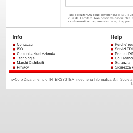
Tutti i prezzi NON sono comprensivi di IVA. Il Lis
cura del Fornitore. Non possiamo essere ritenuti 
cambiamenti senza preavviso. In ogni rapporto d
Info
Help
Contattaci
Perche' reg
ISO
Servizi EDI 
Comunicazioni Azienda
Prodotti Dif
Tecnologie
Colli Manc
Marchi Distribuiti
Garanzia
Privacy
Sicurezza 
IsyCorp Dipartimento di INTERSYSTEM Ingegneria Informatica S.r.l
.
Società
l