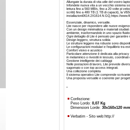
Allungate la durata di vita utile del vostro lap
Infondete nuova vita a un vecchio sistema so
lettura fino a 560 MB/s, fino a 20 volte pi vel
scritti) fino a 480 TB (1 TB di capacit), la Vi
installazioni0614.2X1614.N.GQ,https://www.f
Essenziale, dinamico, versatile.
Lite nasce per rispondere alle nuove esigenze d
Con un design minimalista e materiali studiati
ambiente, trasformandolo in uno spazio flui
Ogni dettaglio di Lite è pensato per garantire 
Design leggero, struttura solida
Le strutture leggere ma robuste sono disponib
Le configurazioni modulari e l’equilibrio tra es
Comfort visivo e acustico
Particolare attenzione è dedicata alla privac
in melaminico o rivestiti in tessuto, coordinati 
Gestione intelligente dei cablaggi
Nelle postazioni di lavoro, Lite prevede divers
sagomato o con top access integrati.
Una collezione completa
Il sistema operativo Lite comprende scrivanie, 
Una proposta versatile e coerente per progetta
"
Confezione:
Peso Lordo:
0,07 Kg
Dimensioni Lorde:
30x160x120 m
Verbatim - Sito web:
http://