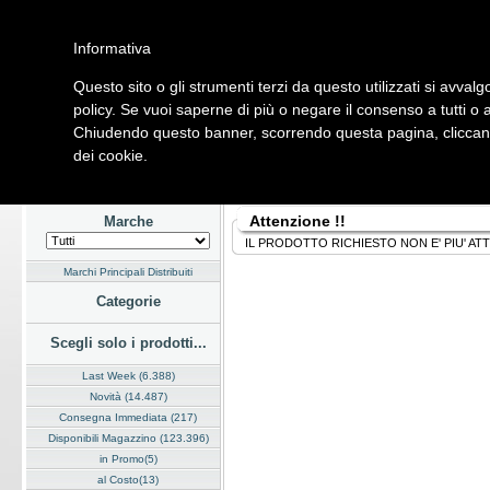
Informativa
Questo sito o gli strumenti terzi da questo utilizzati si avvalg
Home
Listino
Marchi
Dati Cliente
Servizi
Company
policy. Se vuoi saperne di più o negare il consenso a tutti o 
Chiudendo questo banner, scorrendo questa pagina, cliccando
Hardware
Software
Fotografia
Telefonia
Audio Video
Ene
dei cookie.
Home
/
Listino
Attenzione !!
Marche
IL PRODOTTO RICHIESTO NON E' PIU' AT
Marchi Principali Distribuiti
Categorie
Scegli solo i prodotti...
Last Week (6.388)
Novità (14.487)
Consegna Immediata (217)
Disponibili Magazzino (123.396)
in Promo(5)
al Costo(13)