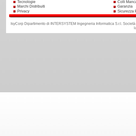
Tecnologie
Colli Manc
Marchi Distribuiti
Garanzia
Privacy
Sicurezza 
IsyCorp Dipartimento di INTERSYSTEM Ingegneria Informatica S.r.l
.
Società
l