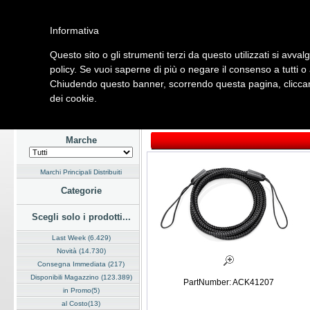
Informativa
Questo sito o gli strumenti terzi da questo utilizzati si avval
Home
Listino
Marchi
Dati Cliente
Servizi
Company
policy. Se vuoi saperne di più o negare il consenso a tutti o
Chiudendo questo banner, scorrendo questa pagina, cliccand
Hardware
Software
Fotografia
Telefonia
Audio Video
Ene
dei cookie.
Home
/
Listino
/
Hardware
/
Dispositivi di Input
Marche
Marchi Principali Distribuiti
Categorie
Scegli solo i prodotti...
Last Week (6.429)
Novità (14.730)
Consegna Immediata (217)
Disponibili Magazzino (123.389)
PartNumber: ACK41207
in Promo(5)
al Costo(13)