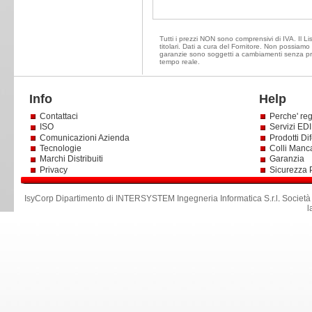
Tutti i prezzi NON sono comprensivi di IVA. Il Li
titolari. Dati a cura del Fornitore. Non possiamo e
garanzie sono soggetti a cambiamenti senza prea
tempo reale.
Info
Help
Contattaci
Perche' reg
ISO
Servizi EDI 
Comunicazioni Azienda
Prodotti Dif
Tecnologie
Colli Manc
Marchi Distribuiti
Garanzia
Privacy
Sicurezza 
IsyCorp Dipartimento di INTERSYSTEM Ingegneria Informatica S.r.l
.
Società
l