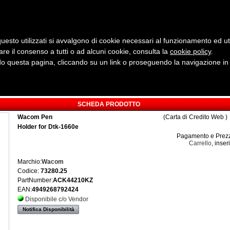
uesto utilizzati si avvalgono di cookie necessari al funzionamento ed utili 
are il consenso a tutti o ad alcuni cookie, consulta la
cookie policy
Cerca:
.
 questa pagina, cliccando su un link o proseguendo la navigazione in a
ergia
Sicurezza e Automazione
Servizi
Robotica
SCHEDA PRODOTTO
Wacom Pen
(Carta di Credito Web )
Holder for Dtk-1660e
Pagamento e Prezz
Carrello
, inser
Marchio:
Wacom
Codice:
73280.25
PartNumber:
ACK44210KZ
EAN:
4949268792424
Disponibile c/o Vendor
Notifica Disponibilità