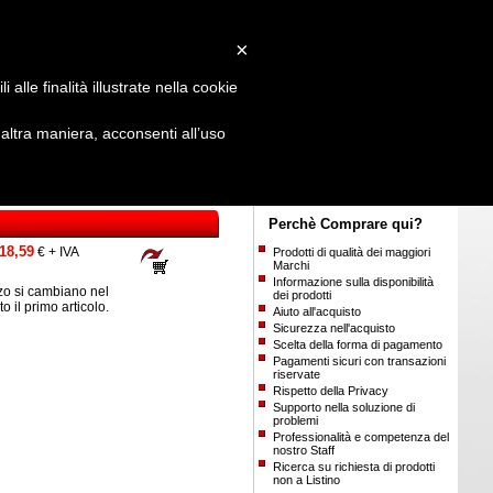
Login
/
Registrati
×
alle finalità illustrate nella cookie
ltra maniera, acconsenti all’uso
Perchè Comprare qui?
18,59
€ + IVA
Prodotti di qualità dei maggiori
Marchi
Informazione sulla disponibilità
o si cambiano nel
dei prodotti
ito il primo articolo.
Aiuto all'acquisto
Sicurezza nell'acquisto
Scelta della forma di pagamento
Pagamenti sicuri con transazioni
riservate
Rispetto della Privacy
Supporto nella soluzione di
problemi
Professionalità e competenza del
nostro Staff
Ricerca su richiesta di prodotti
non a Listino