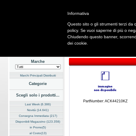
Informativa
Questo sito o gli strumenti terzi da q
Home
Listino
Marchi
Dati Cliente
Servizi
Company
policy. Se vuoi saperne di più o neg
Chiudendo questo banner, scorrendo
Hardware
Software
Fotografia
Telefonia
Audio Video
En
dei cookie.
Home
/
Listino
/
Hardware
/
Dispositivi di Input
Marche
Marchi Principali Distribuiti
Categorie
Scegli solo i prodotti...
PartNumber: ACK44210KZ
Last Week (6.386)
Novità (14.641)
Consegna Immediata (217)
Disponibili Magazzino (123.358)
in Promo(5)
al Costo(13)