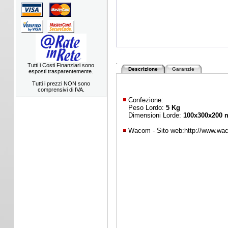
.
Tutti i Costi Finanziari sono
Descrizione
Garanzie
esposti trasparentemente.
Tutti i prezzi NON sono
comprensivi di IVA.
Confezione:
Peso Lordo:
5 Kg
Dimensioni Lorde:
100x300x200
Wacom - Sito web:
http://www.wa