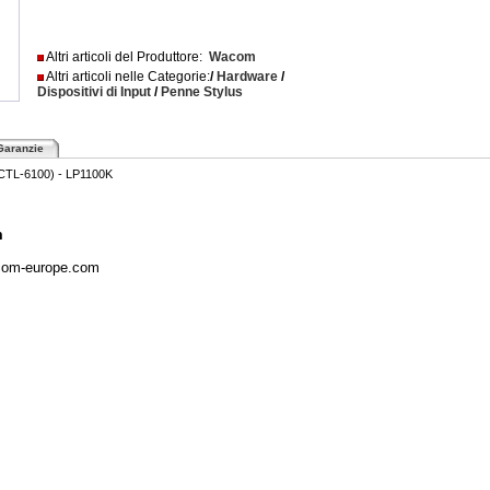
Altri articoli del Produttore:
Wacom
Altri articoli nelle Categorie:
/
Hardware
/
Dispositivi di Input
/
Penne Stylus
Garanzie
CTL-6100) - LP1100K
m
com-europe.com