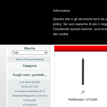
Informativa
Questo sito o gli strumenti terzi da q
Home
Listino
Marchi
Dati Cliente
Servizi
Company
policy. Se vuoi saperne di più o neg
Chiudendo questo banner, scorrendo
Hardware
Software
Fotografia
Telefonia
Audio Video
En
dei cookie.
Home
/
Listino
/
Hardware
/
Dispositivi di Input
Marche
Marchi Principali Distribuiti
Categorie
Scegli solo i prodotti...
Last Week (6.620)
Novità (14.730)
Consegna Immediata (217)
Disponibili Magazzino (123.411)
PartNumber: LP1100K
in Promo(5)
al Costo(13)