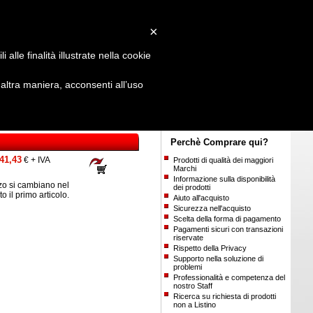
Login
/
Registrati
×
alle finalità illustrate nella cookie
ltra maniera, acconsenti all’uso
Perchè Comprare qui?
41,43
€ + IVA
Prodotti di qualità dei maggiori
Marchi
Informazione sulla disponibilità
o si cambiano nel
dei prodotti
ito il primo articolo.
Aiuto all'acquisto
Sicurezza nell'acquisto
Scelta della forma di pagamento
Pagamenti sicuri con transazioni
riservate
Rispetto della Privacy
Supporto nella soluzione di
problemi
Professionalità e competenza del
nostro Staff
Ricerca su richiesta di prodotti
non a Listino