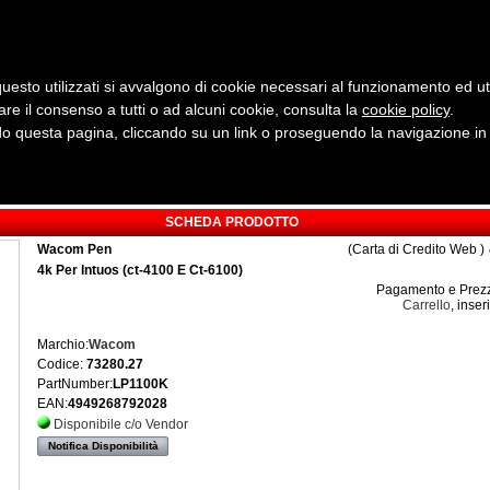
uesto utilizzati si avvalgono di cookie necessari al funzionamento ed utili 
are il consenso a tutti o ad alcuni cookie, consulta la
cookie policy
Cerca:
.
 questa pagina, cliccando su un link o proseguendo la navigazione in a
ergia
Sicurezza e Automazione
Servizi
Robotica
SCHEDA PRODOTTO
Wacom Pen
(Carta di Credito Web )
4k Per Intuos (ct-4100 E Ct-6100)
Pagamento e Prezz
Carrello
, inser
Marchio:
Wacom
Codice:
73280.27
PartNumber:
LP1100K
EAN:
4949268792028
Disponibile c/o Vendor
Notifica Disponibilità