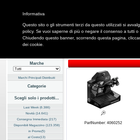
Informativa
Questo sito o gli strumenti terzi da questo utilizzati si avval
Home
Listino
Marchi
Dati Cliente
Servizi
Company
policy. Se vuoi saperne di più o negare il consenso a tutti o
Chiudendo questo banner, scorrendo questa pagina, cliccand
Hardware
Software
Fotografia
Telefonia
Audio Video
Ene
dei cookie.
Home
/
Listino
/
Hardware
/
Dispositivi di Input
Marche
Marchi Principali Distribuiti
Categorie
Scegli solo i prodotti...
Last Week (6.386)
Novità (14.641)
Consegna Immediata (217)
PartNumber: 4060252
Disponibili Magazzino (123.358)
in Promo(5)
al Costo(13)