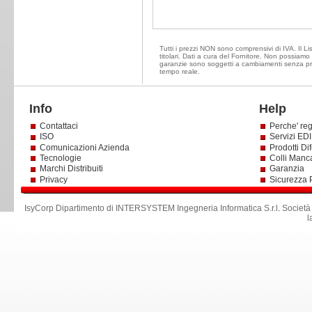
Tutti i prezzi NON sono comprensivi di IVA. Il Li
titolari. Dati a cura del Fornitore. Non possiamo e
garanzie sono soggetti a cambiamenti senza prea
tempo reale.
Info
Help
Contattaci
Perche' reg
ISO
Servizi EDI 
Comunicazioni Azienda
Prodotti Dif
Tecnologie
Colli Manc
Marchi Distribuiti
Garanzia
Privacy
Sicurezza 
IsyCorp Dipartimento di INTERSYSTEM Ingegneria Informatica S.r.l
.
Società
l