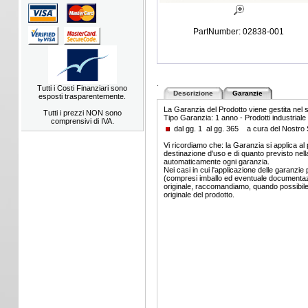
PartNumber: 02838-001
.
Tutti i Costi Finanziari sono
Descrizione
Garanzie
esposti trasparentemente.
La Garanzia del Prodotto viene gestita nel
Tutti i prezzi NON sono
Tipo Garanzia: 1 anno - Prodotti industriale 
comprensivi di IVA.
dal gg. 1 al gg. 365 a cura del Nostr
Vi ricordiamo che: la Garanzia si applica al 
destinazione d'uso e di quanto previsto nella
automaticamente ogni garanzia.
Nei casi in cui l'applicazione delle garanzie 
(compresi imballo ed eventuale documentazio
originale, raccomandiamo, quando possibile, d
originale del prodotto.