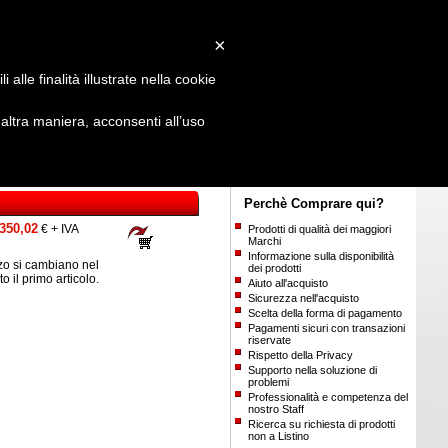
Login
/
Registrati
×
alle finalità illustrate nella cookie
ltra maniera, acconsenti all’uso
Perchè Comprare qui?
350,02
€ + IVA
Prodotti di qualità dei maggiori
Marchi
Informazione sulla disponibilità
o si cambiano nel
dei prodotti
ito il primo articolo.
Aiuto all'acquisto
Sicurezza nell'acquisto
Scelta della forma di pagamento
Pagamenti sicuri con transazioni
riservate
Rispetto della Privacy
Supporto nella soluzione di
problemi
Professionalità e competenza del
nostro Staff
Ricerca su richiesta di prodotti
non a Listino