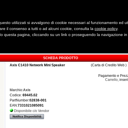
uesto utilizzati si avvalgono di cookie necessari al funzionamento ed utili 
are il consenso a tutti o ad alcuni cookie, consulta la
cookie policy
Cerca:
.
 questa pagina, cliccando su un link o proseguendo la navigazione in a
ergia
Sicurezza e Automazione
Servizi
Robotica
SCHEDA PRODOTTO
Axis C1410 Network Mini Speaker
(Carta di Credito Web )
Pagamento e Prezz
Carrello
, inser
Marchio:
Axis
Codice:
69445.02
PartNumber:
02838-001
EAN:
7331021085091
Disponibile c/o Vendor
Notifica Disponibilità