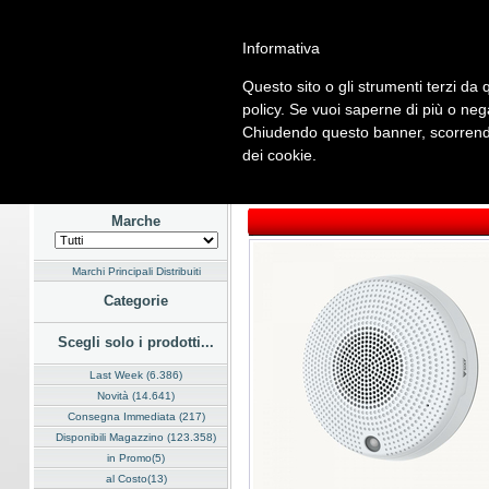
Informativa
Questo sito o gli strumenti terzi da q
Home
Listino
Marchi
Dati Cliente
Servizi
Company
policy. Se vuoi saperne di più o neg
Chiudendo questo banner, scorrendo
Hardware
Software
Fotografia
Telefonia
Audio Video
En
dei cookie.
Home
/
Listino
/
Hardware
/
Audio Video
Marche
Marchi Principali Distribuiti
Categorie
Scegli solo i prodotti...
Last Week (6.386)
Novità (14.641)
Consegna Immediata (217)
Disponibili Magazzino (123.358)
in Promo(5)
al Costo(13)