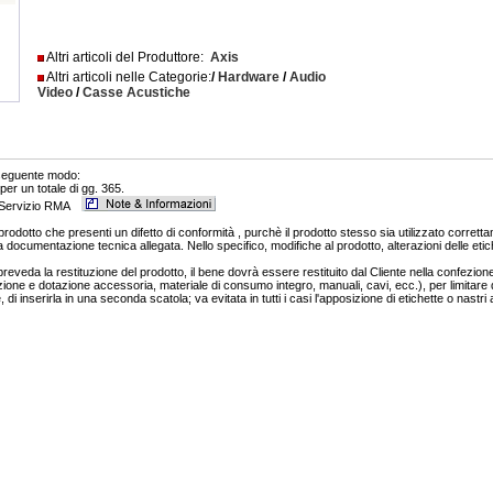
Altri articoli del Produttore:
Axis
Altri articoli nelle Categorie:
/
Hardware
/
Audio
Video
/
Casse Acustiche
 seguente modo:
per un totale di gg. 365.
o Servizio RMA
prodotto che presenti un difetto di conformità , purchè il prodotto stesso sia utilizzato corretta
 documentazione tecnica allegata. Nello specifico, modifiche al prodotto, alterazioni delle eti
preveda la restituzione del prodotto, il bene dovrà essere restituito dal Cliente nella confezione 
ne e dotazione accessoria, materiale di consumo integro, manuali, cavi, ecc.), per limitare
i inserirla in una seconda scatola; va evitata in tutti i casi l'apposizione di etichette o nastri