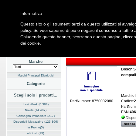
Informativa
Questo sito o gli strumenti terzi da questo utilizzati si avvalg
Home
Listino
Marchi
Dati Cliente
Servizi
Company
policy. Se vuoi saperne di più o negare il consenso a tutti o 
Chiudendo questo banner, scorrendo questa pagina, cliccando
Hardware
Software
Fotografia
Telefonia
Audio Video
Ene
dei cookie.
Home
/
Listino
/
Sicurezza e Automazione
/
Building Automation
Marche
Bosch S
compatib
Marchi Principali Distribuiti
Categorie
Scegli solo i prodotti...
Marchio:
Codice:
2
PartNumber: 8750002080
Last Week (6.388)
PartNum
Novità (14.487)
EAN:
406
Consegna Immediata (217)
Dispon
Disponibili Magazzino (123.396)
Notifica
in Promo(5)
al Costo(13)