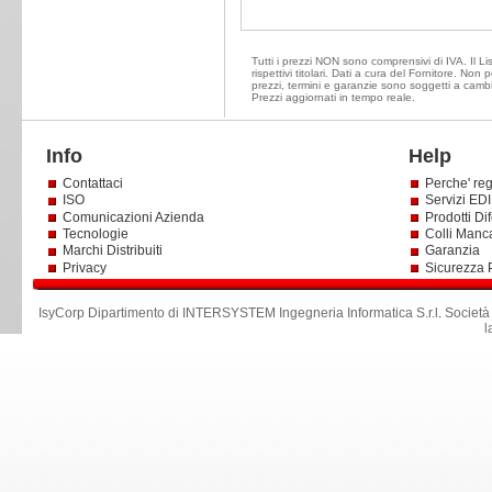
Tutti i prezzi NON sono comprensivi di IVA. Il Li
rispettivi titolari. Dati a cura del Fornitore. Non
prezzi, termini e garanzie sono soggetti a cambi
Prezzi aggiornati in tempo reale.
Info
Help
Contattaci
Perche' reg
ISO
Servizi EDI 
Comunicazioni Azienda
Prodotti Dif
Tecnologie
Colli Manc
Marchi Distribuiti
Garanzia
Privacy
Sicurezza 
IsyCorp Dipartimento di INTERSYSTEM Ingegneria Informatica S.r.l
.
Società
l