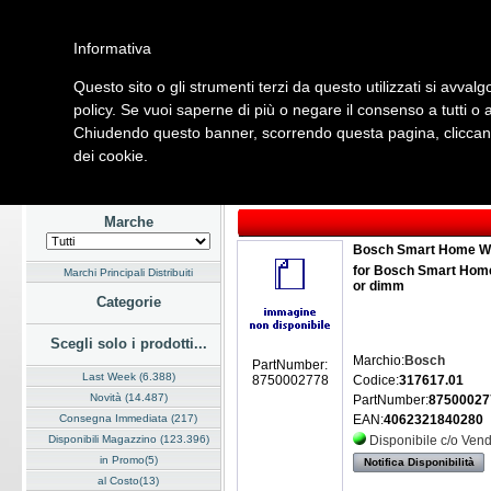
Informativa
Questo sito o gli strumenti terzi da questo utilizzati si avvalg
Home
Listino
Marchi
Dati Cliente
Servizi
Company
policy. Se vuoi saperne di più o negare il consenso a tutti o 
Chiudendo questo banner, scorrendo questa pagina, cliccando
Hardware
Software
Fotografia
Telefonia
Audio Video
Ene
dei cookie.
Home
/
Listino
/
Sicurezza e Automazione
/
Building Automation
Marche
Bosch Smart Home Wal
for Bosch Smart Home 
Marchi Principali Distribuiti
or dimm
Categorie
Scegli solo i prodotti...
Marchio:
Bosch
PartNumber:
Last Week (6.388)
Codice:
317617.01
8750002778
Novità (14.487)
PartNumber:
87500027
Consegna Immediata (217)
EAN:
4062321840280
Disponibili Magazzino (123.396)
Disponibile c/o Ven
in Promo(5)
Notifica Disponibilità
al Costo(13)