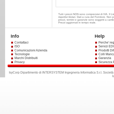
Tutti i prezzi NON sono comprensivi di IVA. Il Li
rispettivi titolari. Dati a cura del Fornitore. Non
prezzi, termini e garanzie sono soggetti a cambi
Prezzi aggiornati in tempo reale.
Info
Help
Contattaci
Perche' reg
ISO
Servizi EDI 
Comunicazioni Azienda
Prodotti Dif
Tecnologie
Colli Manc
Marchi Distribuiti
Garanzia
Privacy
Sicurezza 
IsyCorp Dipartimento di INTERSYSTEM Ingegneria Informatica S.r.l
.
Società
l