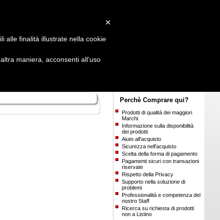
Login
/
Registrati
×
alle finalità illustrate nella cookie
ltra maniera, acconsenti all’uso
Perchè Comprare qui?
Prodotti di qualità dei maggiori
Marchi
Informazione sulla disponibilità
dei prodotti
Aiuto all'acquisto
Sicurezza nell'acquisto
Scelta della forma di pagamento
Pagamenti sicuri con transazioni
riservate
Rispetto della Privacy
Supporto nella soluzione di
problemi
Professionalità e competenza del
nostro Staff
Ricerca su richiesta di prodotti
non a Listino