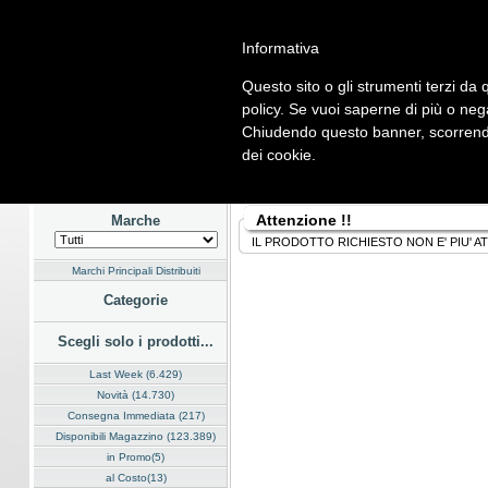
Informativa
Questo sito o gli strumenti terzi da q
Home
Listino
Marchi
Dati Cliente
Servizi
Company
policy. Se vuoi saperne di più o neg
Chiudendo questo banner, scorrendo
Hardware
Software
Fotografia
Telefonia
Audio Video
En
dei cookie.
Home
/
Listino
Attenzione !!
Marche
IL PRODOTTO RICHIESTO NON E' PIU' A
Marchi Principali Distribuiti
Categorie
Scegli solo i prodotti...
Last Week (6.429)
Novità (14.730)
Consegna Immediata (217)
Disponibili Magazzino (123.389)
in Promo(5)
al Costo(13)