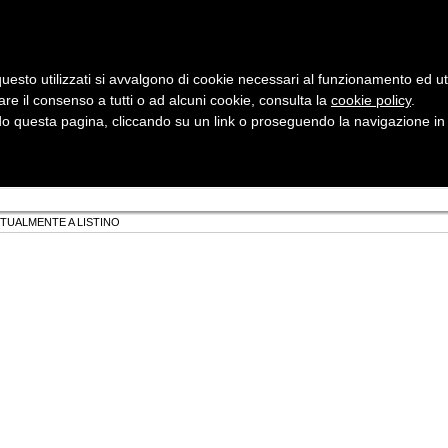
uesto utilizzati si avvalgono di cookie necessari al funzionamento ed utili 
are il consenso a tutti o ad alcuni cookie, consulta la
cookie policy
Cerca:
.
 questa pagina, cliccando su un link o proseguendo la navigazione in a
ergia
Sicurezza e Automazione
Servizi
Robotica
TTUALMENTE A LISTINO