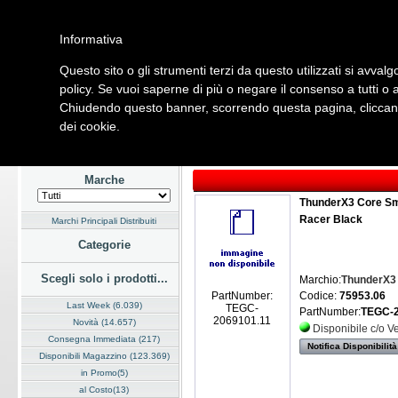
Informativa
Questo sito o gli strumenti terzi da questo utilizzati si avvalg
Home
Listino
Marchi
Dati Cliente
Servizi
Company
policy. Se vuoi saperne di più o negare il consenso a tutti o 
Chiudendo questo banner, scorrendo questa pagina, cliccando
Hardware
Software
Fotografia
Telefonia
Audio Video
Ene
dei cookie.
Home
/
Listino
/
Hardware
/
Accessori
Marche
ThunderX3 Core Sm
Racer Black
Marchi Principali Distribuiti
Categorie
Scegli solo i prodotti...
Marchio:
ThunderX3
Codice:
75953.06
PartNumber:
Last Week (6.039)
TEGC-
PartNumber:
TEGC-2
2069101.11
Novità (14.657)
Disponibile c/o 
Consegna Immediata (217)
Notifica Disponibilità
Disponibili Magazzino (123.369)
in Promo(5)
al Costo(13)