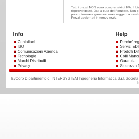
Tutti i prezzi NON sono comprensivi di IVA. Il Li
rispettivi titolari. Dati a cura del Fornitore. Non
prezzi, termini e garanzie sono soggetti a cambi
Prezzi aggiornati in tempo reale.
Info
Help
Contattaci
Perche' reg
ISO
Servizi EDI 
Comunicazioni Azienda
Prodotti Dif
Tecnologie
Colli Manc
Marchi Distribuiti
Garanzia
Privacy
Sicurezza 
IsyCorp Dipartimento di INTERSYSTEM Ingegneria Informatica S.r.l
.
Società
l