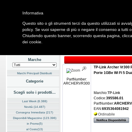
Informativa
Questo sito o gli strumenti terzi da questo utilizzati si avval
Home
Listino
Marchi
Dati Cliente
Servizi
Company
policy. Se vuoi saperne di più o negare il consenso a tutti 
Chiudendo questo banner, scorrendo questa pagina, cliccan
Hardware
Software
Fotografia
Telefonia
Audio Video
Ene
dei cookie.
Home
/
Listino
/
Hardware
/
Networking Wireless
Marche
TP-Link Archer Vr300 
Porte 1GBe Wi Fi 5 Du
Marchi Principali Distribuiti
PartNumber:
Categorie
ARCHERVR300
Scegli solo i prodotti...
Marchio:
TP-Link
Codice:
395586.01
Last Week (6.388)
PartNumber:
ARCHERV
Novità (14.487)
EAN:
6935364081942
Consegna Immediata (217)
Ordinabile
Disponibili Magazzino (123.396)
Notifica Disponibilità
in Promo(5)
al Costo(13)