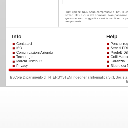
Tutti i prezzi NON sono comprensivi di IVA. Il Li
titolari. Dati a cura del Fornitore. Non possiamo e
garanzie sono soggetti a cambiamenti senza prea
tempo reale.
Info
Help
Contattaci
Perche' reg
ISO
Servizi EDI 
Comunicazioni Azienda
Prodotti Dif
Tecnologie
Colli Manc
Marchi Distribuiti
Garanzia
Privacy
Sicurezza 
IsyCorp Dipartimento di INTERSYSTEM Ingegneria Informatica S.r.l
.
Società
l