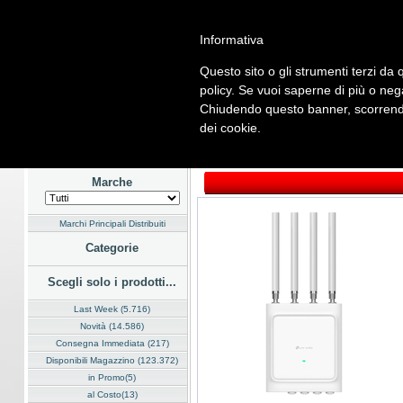
Informativa
Questo sito o gli strumenti terzi da q
Home
Listino
Marchi
Dati Cliente
Servizi
Company
policy. Se vuoi saperne di più o neg
Chiudendo questo banner, scorrendo
Hardware
Software
Fotografia
Telefonia
Audio Video
En
dei cookie.
Home
/
Listino
/
Hardware
/
Networking Wireless
Marche
Marchi Principali Distribuiti
Categorie
Scegli solo i prodotti...
Last Week (5.716)
Novità (14.586)
Consegna Immediata (217)
Disponibili Magazzino (123.372)
in Promo(5)
al Costo(13)