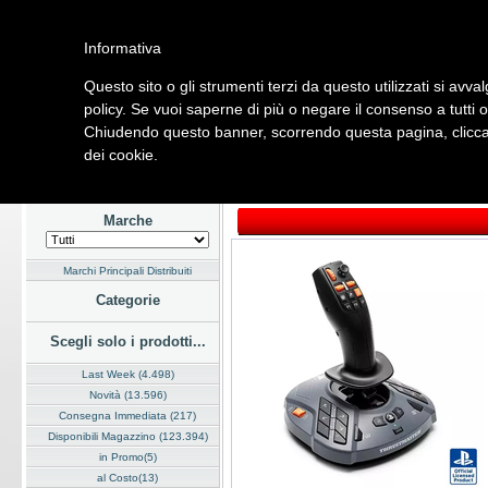
Informativa
Questo sito o gli strumenti terzi da questo utilizzati si avva
Home
Listino
Marchi
Dati Cliente
Servizi
Company
policy. Se vuoi saperne di più o negare il consenso a tutti 
Chiudendo questo banner, scorrendo questa pagina, cliccan
Hardware
Software
Fotografia
Telefonia
Audio Video
Ene
dei cookie.
Home
/
Listino
/
Hardware
/
Dispositivi di Input
Marche
Marchi Principali Distribuiti
Categorie
Scegli solo i prodotti...
Last Week (4.498)
Novità (13.596)
Consegna Immediata (217)
Disponibili Magazzino (123.394)
in Promo(5)
al Costo(13)