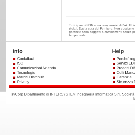
Tutti i prezzi NON sono comprensivi di IVA. Il Li
titolari. Dati a cura del Fornitore. Non possiamo e
garanzie sono soggetti a cambiamenti senza prea
tempo reale.
Info
Help
Contattaci
Perche' reg
ISO
Servizi EDI 
Comunicazioni Azienda
Prodotti Dif
Tecnologie
Colli Manc
Marchi Distribuiti
Garanzia
Privacy
Sicurezza 
IsyCorp Dipartimento di INTERSYSTEM Ingegneria Informatica S.r.l
.
Società
l