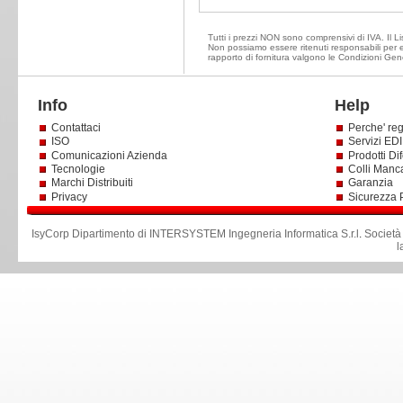
Tutti i prezzi NON sono comprensivi di IVA. Il Lis
Non possiamo essere ritenuti responsabili per ev
rapporto di fornitura valgono le Condizioni Gene
Info
Help
Contattaci
Perche' reg
ISO
Servizi EDI 
Comunicazioni Azienda
Prodotti Dif
Tecnologie
Colli Manc
Marchi Distribuiti
Garanzia
Privacy
Sicurezza 
IsyCorp Dipartimento di INTERSYSTEM Ingegneria Informatica S.r.l
.
Società
l