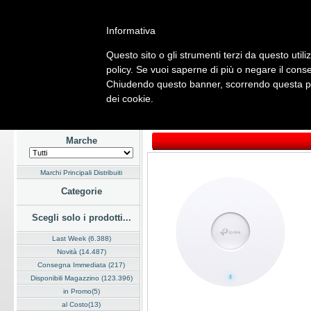
Informativa
Questo sito o gli strumenti terzi da questo utiliz
Home
Listino
Marchi
Dati Cliente
Servizi
Company
policy. Se vuoi saperne di più o negare il conse
Chiudendo questo banner, scorrendo questa pag
Hardware
Software
Fotografia
Telefonia
Audio Video
Ene
dei cookie.
Home
/
Listino
/
Hardware
/
Networking Wireless
Marche
Marchi Principali Distribuiti
Categorie
Scegli solo i prodotti...
Last Week (6.388)
Novità (14.487)
Consegna Immediata (217)
Disponibili Magazzino (123.396)
in Promo(5)
al Costo(13)