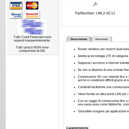
PartNumber: I-WL2-AC12
.
Tutti i Costi Finanziari sono
Descrizione
Garanzie
esposti trasparentemente.
Tutti i prezzi NON sono
Router wireless per esterni dual-ba
comprensivi di IVA.
Adotta la tecnologia LTE di categoria
Supporta l accesso a Internet trami
Se non si dispone di una scheda Nano
Connessione 4G con velocità fino a
anche in condizioni difficili grazie al
Condividi facilmente una connessione
Viene fornita un altra porta LAN per i
Con un raggio di connessione fino a un
una vasta area come fabbriche, comun
?possibile eseguire più applicazioni i
Caratteristiche