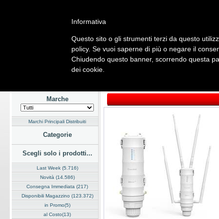
Informativa
Questo sito o gli strumenti terzi da questo utilizz
Home
Listino
Marchi
Dati Cliente
Servizi
Company
policy. Se vuoi saperne di più o negare il consen
Chiudendo questo banner, scorrendo questa pagi
Hardware
Software
Fotografia
Telefonia
Audio Video
Ene
dei cookie.
Home
/
Listino
/
Hardware
/
Networking Wireless
Marche
Marchi Principali Distribuiti
Categorie
Scegli solo i prodotti...
Last Week (5.716)
Novità (14.586)
Consegna Immediata (217)
Disponibili Magazzino (123.372)
in Promo(5)
al Costo(13)