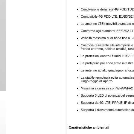
Condivisione della rete 4G FDD/TDD-L
Compatibile 4G FDD LTE: B1/B3/B
Le antenne LTE rimovibili avanzate ren
Conforme agli standard IEEE 802.11 
Velocità massima dual-band fino a
Custodia resistente alle intemperie e 
freddo estremo, caldo o umidità, re
Le protezioni contro i fulmini 15KV E
Le parti principali sono state rivesti
Le antenne ad alto guadagno rafforza
La stabile tecnologia evita automaticam
lungo raggio all aperto
Massima sicurezza con WPA/WPA2
Supporta 3 LED di potenza del segna
Supporta da 4G LTE, PPPoE, IP dinam
Supporta il rilevamento automatico 
Caratteristiche ambientali