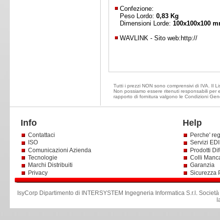
Confezione:
Peso Lordo:
0,83 Kg
Dimensioni Lorde:
100x100x100 
WAVLINK - Sito web:
http://
Tutti i prezzi NON sono comprensivi di IVA. Il Lis
Non possiamo essere ritenuti responsabili per ev
rapporto di fornitura valgono le Condizioni Gene
Info
Help
Contattaci
Perche' reg
ISO
Servizi EDI 
Comunicazioni Azienda
Prodotti Dif
Tecnologie
Colli Manc
Marchi Distribuiti
Garanzia
Privacy
Sicurezza 
IsyCorp Dipartimento di INTERSYSTEM Ingegneria Informatica S.r.l
.
Società
l